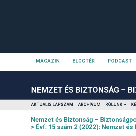
MAGAZIN
BLOGTÉR
PODCAST
##plugins.themes.bootstrap3.accessible_menu.label##
##plugins.themes.bootstrap3.accessible_menu.main_navigatio
##plugins.themes.bootstrap3.accessible_menu.main_content#
NEMZET ÉS BIZTONSÁG – B
##plugins.themes.bootstrap3.accessible_menu.sidebar##
AKTUÁLIS LAPSZÁM
ARCHÍVUM
RÓLUNK
K
Nemzet és Biztonság – Biztonságpol
Évf. 15 szám 2 (2022): Nemzet és