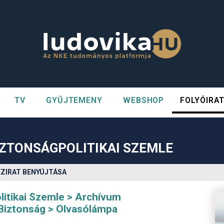
TV
GYŰJTEMENY
WEBSHOP
FOLYÓIRA
n##
#
IZTONSÁGPOLITIKAI SZEMLE
ÉZIRAT BENYÚJTÁSA
itikai Szemle
Archívum
 Biztonság
Olvasólámpa