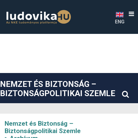
##plugins.themes.bootstrap3.accessible_menu.label##
##plugins.themes.bootstrap3.accessible_menu.main_navigatio
##plugins.themes.bootstrap3.accessible_menu.main_content#
##plugins.themes.bootstrap3.accessible_menu.sidebar##
ENG
NEMZET ÉS BIZTONSÁG –
BIZTONSÁGPOLITIKAI SZEMLE
Nemzet és Biztonság –
Biztonságpolitikai Szemle