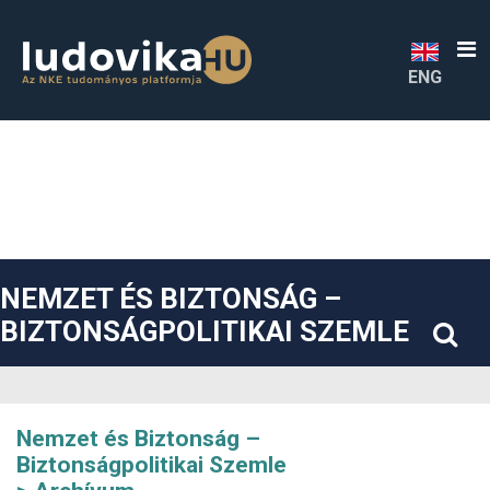
##plugins.themes.bootstrap3.accessible_menu.label##
##plugins.themes.bootstrap3.accessible_menu.main_navigatio
##plugins.themes.bootstrap3.accessible_menu.main_content#
##plugins.themes.bootstrap3.accessible_menu.sidebar##
ENG
NEMZET ÉS BIZTONSÁG –
BIZTONSÁGPOLITIKAI SZEMLE
Nemzet és Biztonság –
Biztonságpolitikai Szemle