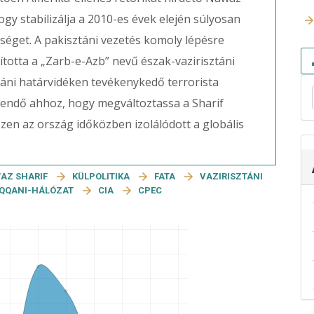
ogy stabilizálja a 2010-es évek elején súlyosan
éget. A pakisztáni vezetés komoly lépésre
ította a „Zarb-e-Azb” nevű észak-vazirisztáni
táni határvidéken tevékenykedő terrorista
gendő ahhoz, hogy megváltoztassa a Sharif
iszen az ország időközben izolálódott a globális
AZ SHARIF
KÜLPOLITIKA
FATA
VAZIRISZTÁNI
QQANI-HÁLÓZAT
CIA
CPEC