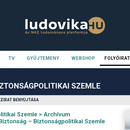
TV
GYŰJTEMENY
WEBSHOP
FOLYÓIRA
n##
#
IZTONSÁGPOLITIKAI SZEMLE
ÉZIRAT BENYÚJTÁSA
itikai Szemle
Archívum
Biztonság – Biztonságpolitikai Szemle