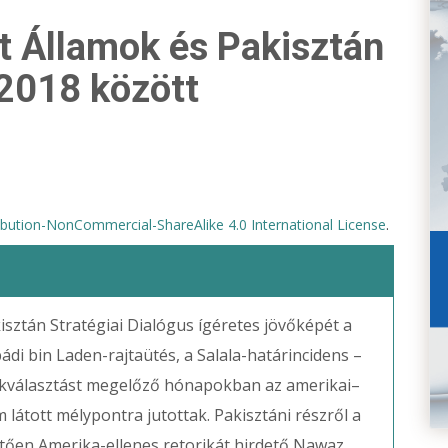
t Államok és Pakisztán
2018 között
bution-NonCommercial-ShareAlike 4.0 International License
.
sztán Stratégiai Dialógus ígéretes jövőképét a
bádi bin Laden-rajtaütés, a Salala-határincidens –
ökválasztást megelőző hónapokban az amerikai–
látott mélypontra jutottak. Pakisztáni részről a
tően Amerika-ellenes retorikát hirdető Nawaz