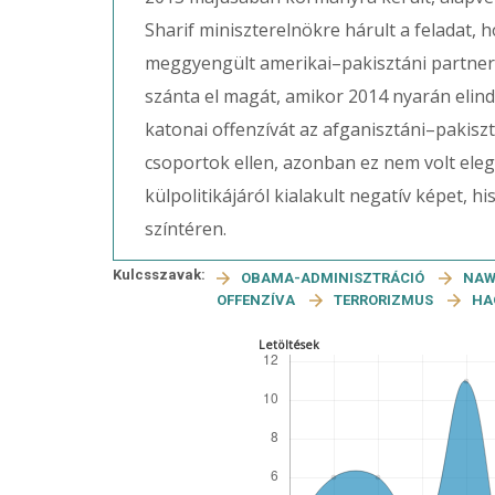
Sharif miniszterelnökre hárult a feladat, h
meggyengült amerikai–pakisztáni partners
szánta el magát, amikor 2014 nyarán elind
katonai offenzívát az afganisztáni–pakisz
csoportok ellen, azonban ez nem volt ele
külpolitikájáról kialakult negatív képet, h
színtéren.
Kulcsszavak:
OBAMA-ADMINISZTRÁCIÓ
NAW
OFFENZÍVA
TERRORIZMUS
HA
Letöltések