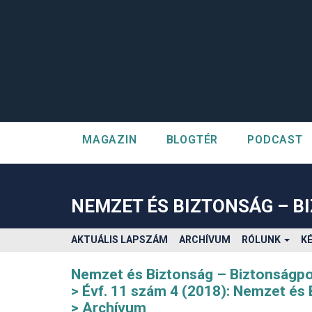
MAGAZIN
BLOGTÉR
PODCAST
##plugins.themes.bootstrap3.accessible_menu.label##
##plugins.themes.bootstrap3.accessible_menu.main_navigatio
##plugins.themes.bootstrap3.accessible_menu.main_content#
NEMZET ÉS BIZTONSÁG – B
##plugins.themes.bootstrap3.accessible_menu.sidebar##
AKTUÁLIS LAPSZÁM
ARCHÍVUM
RÓLUNK
K
Nemzet és Biztonság – Biztonságpol
Évf. 11 szám 4 (2018): Nemzet és 
Archívum