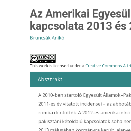
Az Amerikai Egyesül
kapcsolata 2013 és 
Bruncsák Anikó
This work is licensed under a
Creative Commons Attri
Absztrakt
A 2010-ben startoló Egyesült Államok–Paki
2011-es év vitatott incidensei – az abbotá
romba döntötték. A 2012-es amerikai eln
pakisztáni kétoldalú kapcsolatok soha nem 
2013 májusában kormányra került, alapve