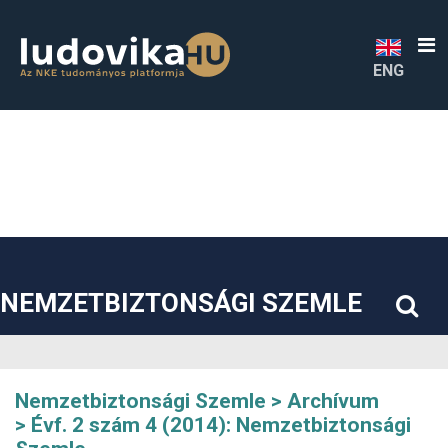
##plugins.themes.bootstrap3.accessible_menu.label##
##plugins.themes.bootstrap3.accessible_menu.main_navigatio
##plugins.themes.bootstrap3.accessible_menu.main_content#
##plugins.themes.bootstrap3.accessible_menu.sidebar##
ENG
NEMZETBIZTONSÁGI SZEMLE
Nemzetbiztonsági Szemle
Archívum
Évf. 2 szám 4 (2014): Nemzetbiztonsági