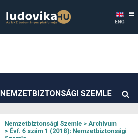
##plugins.themes.bootstrap3.accessible_menu.label##
##plugins.themes.bootstrap3.accessible_menu.main_navigatio
##plugins.themes.bootstrap3.accessible_menu.main_content#
##plugins.themes.bootstrap3.accessible_menu.sidebar##
ENG
NEMZETBIZTONSÁGI SZEMLE
Nemzetbiztonsági Szemle
Archívum
Évf. 6 szám 1 (2018): Nemzetbiztonsági