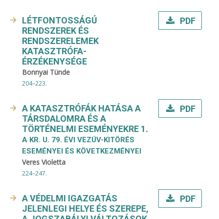
LÉTFONTOSSÁGÚ
PDF
RENDSZEREK ÉS
RENDSZERELEMEK
KATASZTRÓFA-
ÉRZÉKENYSÉGE
Bonnyai Tünde
204–223.
A KATASZTRÓFÁK HATÁSA A
PDF
TÁRSDALOMRA ÉS A
TÖRTÉNELMI ESEMÉNYEKRE 1.
A KR. U. 79. ÉVI VEZÚV-KITÖRÉS
ESEMÉNYEI ÉS KÖVETKEZMÉNYEI
Veres Violetta
224–247.
A VÉDELMI IGAZGATÁS
PDF
JELENLEGI HELYE ÉS SZEREPE,
A JOGSZABÁLYI VÁLTOZÁSOK,