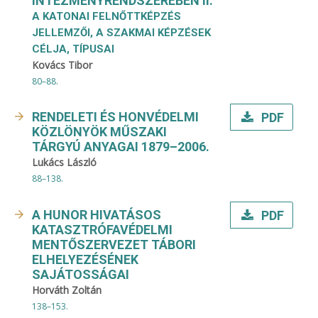
INTÉZMÉNYRENDSZERÉBEN II.
A KATONAI FELNŐTTKÉPZÉS
JELLEMZŐI, A SZAKMAI KÉPZÉSEK
CÉLJA, TÍPUSAI
Kovács Tibor
80–88.
RENDELETI ÉS HONVÉDELMI
PDF
KÖZLÖNYÖK MŰSZAKI
TÁRGYÚ ANYAGAI 1879–2006.
Lukács László
88–138.
A HUNOR HIVATÁSOS
PDF
KATASZTRÓFAVÉDELMI
MENTŐSZERVEZET TÁBORI
ELHELYEZÉSÉNEK
SAJÁTOSSÁGAI
Horváth Zoltán
138–153.