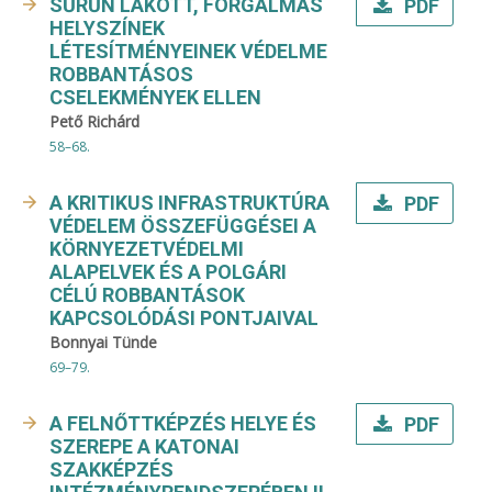
SŰRŰN LAKOTT, FORGALMAS
PDF
HELYSZÍNEK
LÉTESÍTMÉNYEINEK VÉDELME
ROBBANTÁSOS
CSELEKMÉNYEK ELLEN
Pető Richárd
58–68.
A KRITIKUS INFRASTRUKTÚRA
PDF
VÉDELEM ÖSSZEFÜGGÉSEI A
KÖRNYEZETVÉDELMI
ALAPELVEK ÉS A POLGÁRI
CÉLÚ ROBBANTÁSOK
KAPCSOLÓDÁSI PONTJAIVAL
Bonnyai Tünde
69–79.
A FELNŐTTKÉPZÉS HELYE ÉS
PDF
SZEREPE A KATONAI
SZAKKÉPZÉS