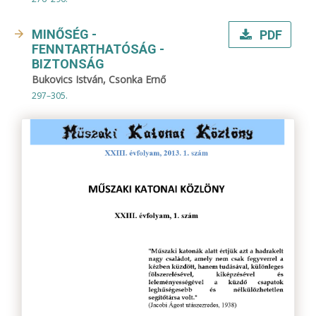
MINŐSÉG -
PDF
FENNTARTHATÓSÁG -
BIZTONSÁG
Bukovics István, Csonka Ernő
297–305.