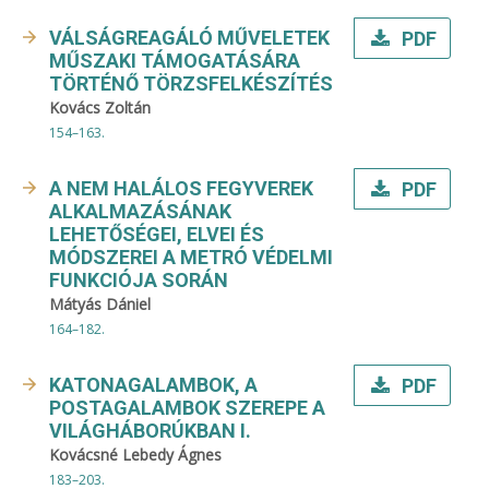
VÁLSÁGREAGÁLÓ MŰVELETEK
PDF
MŰSZAKI TÁMOGATÁSÁRA
TÖRTÉNŐ TÖRZSFELKÉSZÍTÉS
Kovács Zoltán
154–163.
A NEM HALÁLOS FEGYVEREK
PDF
ALKALMAZÁSÁNAK
LEHETŐSÉGEI, ELVEI ÉS
MÓDSZEREI A METRÓ VÉDELMI
FUNKCIÓJA SORÁN
Mátyás Dániel
164–182.
KATONAGALAMBOK, A
PDF
POSTAGALAMBOK SZEREPE A
VILÁGHÁBORÚKBAN I.
Kovácsné Lebedy Ágnes
183–203.