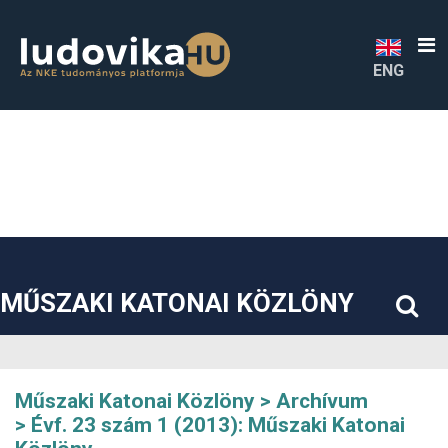
##plugins.themes.bootstrap3.accessible_menu.label##
##plugins.themes.bootstrap3.accessible_menu.main_navigatio
##plugins.themes.bootstrap3.accessible_menu.main_content#
##plugins.themes.bootstrap3.accessible_menu.sidebar##
ENG
MŰSZAKI KATONAI KÖZLÖNY
Műszaki Katonai Közlöny
Archívum
Évf. 23 szám 1 (2013): Műszaki Katonai