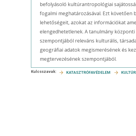
befolyásoló kultúrantropológiai sajátoss
fogalmi meghatározásával. Ezt követően b
lehetőségeit, azokat az információkat a
elengedhetetlenek. A tanulmány központ
szempontjából releváns kulturális, társad
geográfiai adatok megismerésének és kez
megtervezésének szempontjából.
Kulcsszavak:
KATASZTRÓFAVÉDELEM
KULTÚR