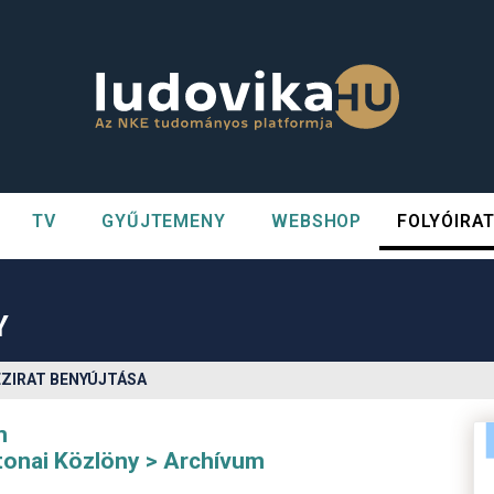
TV
GYŰJTEMENY
WEBSHOP
FOLYÓIRA
n##
#
Y
ÉZIRAT BENYÚJTÁSA
m
tonai Közlöny
Archívum