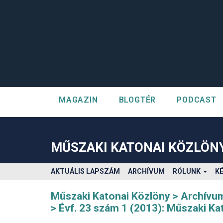
MAGAZIN
BLOGTÉR
PODCAST
##plugins.themes.bootstrap3.accessible_menu.label##
##plugins.themes.bootstrap3.accessible_menu.main_navigatio
##plugins.themes.bootstrap3.accessible_menu.main_content#
MŰSZAKI KATONAI KÖZLÖN
##plugins.themes.bootstrap3.accessible_menu.sidebar##
AKTUÁLIS LAPSZÁM
ARCHÍVUM
RÓLUNK
K
Műszaki Katonai Közlöny
Archívu
Évf. 23 szám 1 (2013): Műszaki Ka