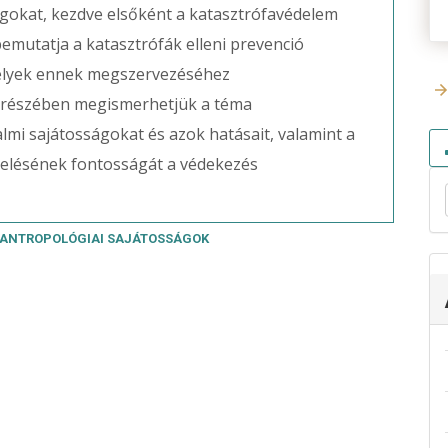
ágokat, kezdve elsőként a katasztrófavédelem
emutatja a katasztrófák elleni prevenció
melyek ennek megszervezéséhez
i részében megismerhetjük a téma
almi sajátosságokat és azok hatásait, valamint a
elésének fontosságát a védekezés
ANTROPOLÓGIAI SAJÁTOSSÁGOK