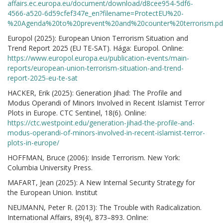
affairs.ec.europa.eu/document/download/d8cee954-5df6-
4566-a520-6d59cfef347e_en?filename=ProtectEU%20-
%20Agenda%20to%20prevent%20and%20counter%20terrorism.pd
Europol (2025): European Union Terrorism Situation and
Trend Report 2025 (EU TE-SAT). Hága: Europol. Online:
https://www.europol.europa.eu/publication-events/main-
reports/european-union-terrorism-situation-and-trend-
report-2025-eu-te-sat
HACKER, Erik (2025): Generation Jihad: The Profile and
Modus Operandi of Minors Involved in Recent Islamist Terror
Plots in Europe. CTC Sentinel, 18(6). Online:
https://ctc.westpoint.edu/generation-jihad-the-profile-and-
modus-operandi-of-minors-involved-in-recent-islamist-terror-
plots-in-europe/
HOFFMAN, Bruce (2006): Inside Terrorism. New York:
Columbia University Press.
MAFART, Jean (2025): A New Internal Security Strategy for
the European Union. Institut
NEUMANN, Peter R. (2013): The Trouble with Radicalization.
International Affairs, 89(4), 873–893. Online: