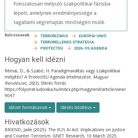
fokozatosan mélyülő szakpolitikai fázisba
lépett, amelynek eredményessége a
tagállami végrehajtás minőségén múlik.
Kulcsszavak:
TERRORIZMUS
EURÓPAI UNIÓ
TERRORELLENES STRATÉGIA
PROTECTEU
2026-OS AGENDA
Hogyan kell idézni
Rémai, D., & Szabó, H. Paradigmaváltás vagy szakpolitikai
mélyítés? A ProtectEU Agenda értelmezése.
Magyar
Rendészet
,
26
(3). Elérés forrás
https://folyoirat.ludovika.hu/index.php/magyrend/article/view/
9047
Idézet formátumok
Idézés letöltése
Hivatkozások
BRIEND, Jade (2025): The EU’s AI Act: Implications on Justice
and Counter-Terrorism. GNET Research, 10 March 2025.