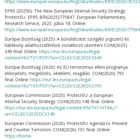
https://www.europarl.europa.eu/RegData/etudes/BRIE/2025/7672
EPRS (2025b): The New European Internal Security Strategy:
ProtectEU. EPRS BRI(2025)775847. European Parliamentary
Research Service, 2025. július 18. Online:
https://www.europarl.europa.eu/RegData/etudes/BRIE/2025/7758
Európai Bizottság (2025): A bűnüldözést szolgáló jogszerű és
hatékony adathozzáférésre vonatkozó ütemterv COM(2025)
349 final. Online:
https://eur-lex.europa.eu/legal-
content/HU/TXT/PDF/?uri=CELEX:52025DC0349
Európai Bizottság (2020): Az EU terrorizmus elleni programja:
előrejelzés, megelőzés, védelem, reagálás. COM(2020) 795
final. Online:
https://eur-lex.europa.eu/legal-
content/HU/TXT/PDF/?uri=CELEX:52020DC0795
European Commission (2025): ProtectEU: a European
Internal Security Strategy. COM(2025) 148 final. Online:
https://eur-lex.europa.eu/legal-content/EN/TXT/HTML/?
uri=CELEX:52025DC0148
European Commission (2026): ProtectEU: Agenda to Prevent
and Counter Terrorism. COM(2026) 101 final. Online:
https://home-