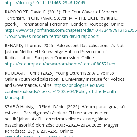
https://doi.org/10.1111/1468-2346.12049
RAPOPORT, David C. (2013): The Four Waves of Modern
Terrorism. In CHERMAK, Steven M. – FREILICH, Joshua D.
(szerk.): Transnational Terrorism. London: Routledge. Online:
https://www.taylorfrancis.com/chapters/edit/10.4324/9781315235
1/four-waves-modern-terrorism-david-rapoport
RENARD, Thomas (2025): Adolescent Radicalisation: It’s Not
Just on Netflix. EU Knowledge Hub on Prevention of
Radicalisation, European Commission. Online:
https://ec.europa.eu/newsroom/home/items/880571/en
ROOLAART, Chris (2025): Young Extremists: A Dive into
Online Youth Radicalization. IE University Institute for Politics
and Governance. Online:
https://ipr.blogs.ie.edu/wp-
content/uploads/sites/574/2025/04/Policy-of-the-Month-
March.pdf
SZABÓ Hedvig – RÉMAI Dániel (2026): Három paradigma, két
évtized – Paradigmaváltások az EU terrorizmus elleni
politikájában. Az EU terrorizmusellenes stratégiáinak
összehasonlító elemzése 2005–2020–2024/2025. Magyar
Rendészet, 26(1), 239–255. Online: