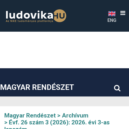
##plugins.themes.bootstrap3.accessible_menu.label##
##plugins.themes.bootstrap3.accessible_menu.main_navigatio
##plugins.themes.bootstrap3.accessible_menu.main_content#
##plugins.themes.bootstrap3.accessible_menu.sidebar##
ENG
MAGYAR RENDÉSZET
Magyar Rendészet
Archívum
Évf. 26 szám 3 (2026): 2026. évi 3-as