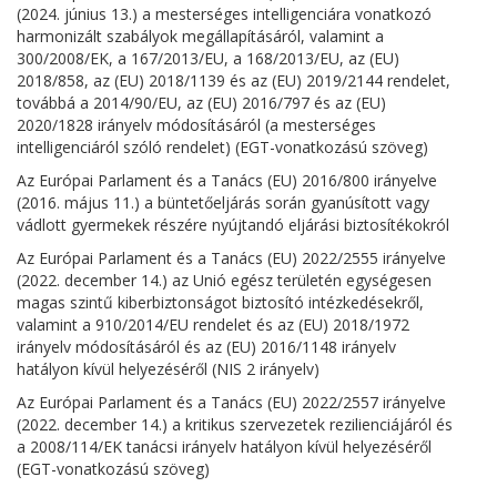
(2024. június 13.) a mesterséges intelligenciára vonatkozó
harmonizált szabályok megállapításáról, valamint a
300/2008/EK, a 167/2013/EU, a 168/2013/EU, az (EU)
2018/858, az (EU) 2018/1139 és az (EU) 2019/2144 rendelet,
továbbá a 2014/90/EU, az (EU) 2016/797 és az (EU)
2020/1828 irányelv módosításáról (a mesterséges
intelligenciáról szóló rendelet) (EGT-vonatkozású szöveg)
Az Európai Parlament és a Tanács (EU) 2016/800 irányelve
(2016. május 11.) a büntetőeljárás során gyanúsított vagy
vádlott gyermekek részére nyújtandó eljárási biztosítékokról
Az Európai Parlament és a Tanács (EU) 2022/2555 irányelve
(2022. december 14.) az Unió egész területén egységesen
magas szintű kiberbiztonságot biztosító intézkedésekről,
valamint a 910/2014/EU rendelet és az (EU) 2018/1972
irányelv módosításáról és az (EU) 2016/1148 irányelv
hatályon kívül helyezéséről (NIS 2 irányelv)
Az Európai Parlament és a Tanács (EU) 2022/2557 irányelve
(2022. december 14.) a kritikus szervezetek rezilienciájáról és
a 2008/114/EK tanácsi irányelv hatályon kívül helyezéséről
(EGT-vonatkozású szöveg)