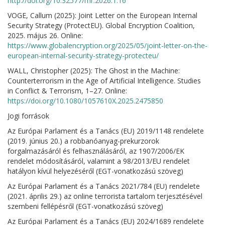
http://doi.org/10.32577/mr.2026.1.16
VOGE, Callum (2025): Joint Letter on the European Internal
Security Strategy (ProtectEU). Global Encryption Coalition,
2025. május 26. Online:
https://www.globalencryption.org/2025/05/joint-letter-on-the-
european-internal-security-strategy-protecteu/
WALL, Christopher (2025): The Ghost in the Machine:
Counterterrorism in the Age of Artificial Intelligence. Studies
in Conflict & Terrorism, 1–27. Online:
https://doi.org/10.1080/1057610X.2025.2475850
Jogi források
Az Európai Parlament és a Tanács (EU) 2019/1148 rendelete
(2019. június 20.) a robbanóanyag-prekurzorok
forgalmazásáról és felhasználásáról, az 1907/2006/EK
rendelet módosításáról, valamint a 98/2013/EU rendelet
hatályon kívül helyezéséről (EGT-vonatkozású szöveg)
Az Európai Parlament és a Tanács 2021/784 (EU) rendelete
(2021. április 29.) az online terrorista tartalom terjesztésével
szembeni fellépésről (EGT-vonatkozású szöveg)
Az Európai Parlament és a Tanács (EU) 2024/1689 rendelete