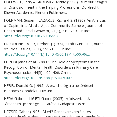
EDELWICH, Jerry – BRODSKY, Archie (1980): Burnout: Stages
of Disillusionment in the Helping Professions. Dordrecht:
Kluwer Academic, Plenum Publishers.
FOLKMAN, Susan – LAZARUS, Richard S. (1980): An Analysis
of Coping in a Middle-Aged Community Sample. Journal of
Health and Social Behavior, 21(3), 219–239. Online:
https://doi.org/10.2307/2136617
FREUDENBERGER, Herbert J. (1974): Staff Burn-Out. Journal
of Social Issues, 30(1), 159–165. Online:
https://doi.org/10.1111/j.1540-4560.1974.tb00706.x
FÜREDI János et al. (2003): The Role of Symptoms in the
Recognition of Mental Health Disorders in Primary Care.
Psychosomatics, 44(5), 402–406. Online:
https://doi.org/10.1176/appi.psy.44.5.402
HEBB, Donald O. (1995): A pszichológia alapkérdései.
Budapest: Gondolat–Trivium.
HÉRA Gábor – LIGETI Gábor (2005): Módszertan. A
társadalmi jelenségek kutatása. Budapest: Osiris.
HÉZSER Gábor (1996): Miért? Rendszerszemlélet és
lelkigondozói gyakorlat. Pasztorál-pszichológiai tanulmányok.