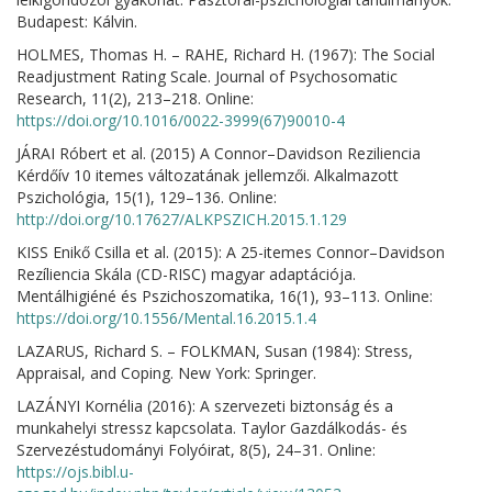
Budapest: Kálvin.
HOLMES, Thomas H. – RAHE, Richard H. (1967): The Social
Readjustment Rating Scale. Journal of Psychosomatic
Research, 11(2), 213–218. Online:
https://doi.org/10.1016/0022-3999(67)90010-4
JÁRAI Róbert et al. (2015) A Connor–Davidson Reziliencia
Kérdőív 10 itemes változatának jellemzői. Alkalmazott
Pszichológia, 15(1), 129–136. Online:
http://doi.org/10.17627/ALKPSZICH.2015.1.129
KISS Enikő Csilla et al. (2015): A 25-itemes Connor–Davidson
Rezíliencia Skála (CD-RISC) magyar adaptációja.
Mentálhigiéné és Pszichoszomatika, 16(1), 93–113. Online:
https://doi.org/10.1556/Mental.16.2015.1.4
LAZARUS, Richard S. – FOLKMAN, Susan (1984): Stress,
Appraisal, and Coping. New York: Springer.
LAZÁNYI Kornélia (2016): A szervezeti biztonság és a
munkahelyi stressz kapcsolata. Taylor Gazdálkodás- és
Szervezéstudományi Folyóirat, 8(5), 24–31. Online:
https://ojs.bibl.u-