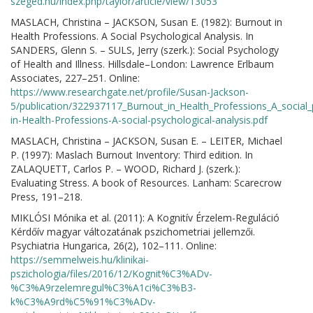
szeged.hu/index.php/taylor/article/view/13053
MASLACH, Christina – JACKSON, Susan E. (1982): Burnout in
Health Professions. A Social Psychological Analysis. In
SANDERS, Glenn S. – SULS, Jerry (szerk.): Social Psychology
of Health and Illness. Hillsdale–London: Lawrence Erlbaum
Associates, 227–251. Online:
https://www.researchgate.net/profile/Susan-Jackson-
5/publication/322937117_Burnout_in_Health_Professions_A_social
in-Health-Professions-A-social-psychological-analysis.pdf
MASLACH, Christina – JACKSON, Susan E. – LEITER, Michael
P. (1997): Maslach Burnout Inventory: Third edition. In
ZALAQUETT, Carlos P. – WOOD, Richard J. (szerk.):
Evaluating Stress. A book of Resources. Lanham: Scarecrow
Press, 191–218.
MIKLÓSI Mónika et al. (2011): A Kognitív Érzelem-Reguláció
Kérdőív magyar változatának pszichometriai jellemzői.
Psychiatria Hungarica, 26(2), 102–111. Online:
https://semmelweis.hu/klinikai-
pszichologia/files/2016/12/Kognit%C3%ADv-
%C3%A9rzelemregul%C3%A1ci%C3%B3-
k%C3%A9rd%C5%91%C3%ADv-