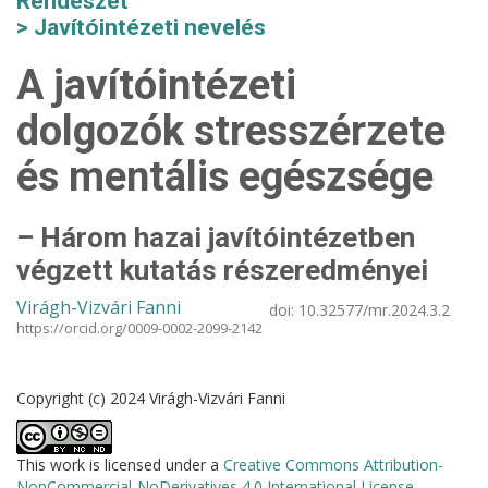
Rendészet
Javítóintézeti nevelés
A javítóintézeti
dolgozók stresszérzete
és mentális egészsége
– Három hazai javítóintézetben
végzett kutatás részeredményei
Virágh-Vizvári Fanni
doi:
10.32577/mr.2024.3.2
https://orcid.org/0009-0002-2099-2142
Copyright (c) 2024 Virágh-Vizvári Fanni
This work is licensed under a
Creative Commons Attribution-
NonCommercial-NoDerivatives 4.0 International License
.