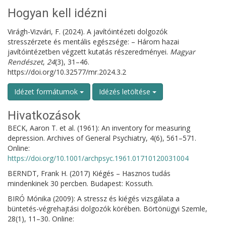
Hogyan kell idézni
Virágh-Vizvári, F. (2024). A javítóintézeti dolgozók
stresszérzete és mentális egészsége: – Három hazai
javítóintézetben végzett kutatás részeredményei.
Magyar
Rendészet
,
24
(3), 31–46.
https://doi.org/10.32577/mr.2024.3.2
Idézet formátumok
Idézés letöltése
Hivatkozások
BECK, Aaron T. et al. (1961): An inventory for measuring
depression. Archives of General Psychiatry, 4(6), 561–571.
Online:
https://doi.org/10.1001/archpsyc.1961.01710120031004
BERNDT, Frank H. (2017) Kiégés – Hasznos tudás
mindenkinek 30 percben. Budapest: Kossuth.
BIRÓ Mónika (2009): A stressz és kiégés vizsgálata a
büntetés-végrehajtási dolgozók körében. Börtönügyi Szemle,
28(1), 11–30. Online: