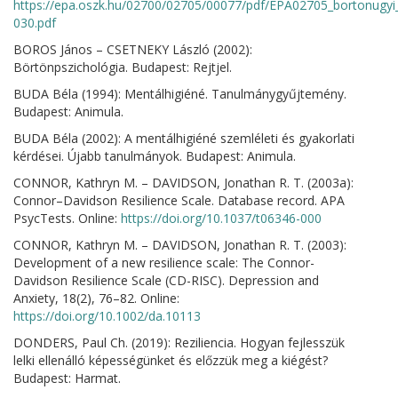
https://epa.oszk.hu/02700/02705/00077/pdf/EPA02705_bortonugy
030.pdf
BOROS János – CSETNEKY László (2002):
Börtönpszichológia. Budapest: Rejtjel.
BUDA Béla (1994): Mentálhigiéné. Tanulmánygyűjtemény.
Budapest: Animula.
BUDA Béla (2002): A mentálhigiéné szemléleti és gyakorlati
kérdései. Újabb tanulmányok. Budapest: Animula.
CONNOR, Kathryn M. – DAVIDSON, Jonathan R. T. (2003a):
Connor–Davidson Resilience Scale. Database record. APA
PsycTests. Online:
https://doi.org/10.1037/t06346-000
CONNOR, Kathryn M. – DAVIDSON, Jonathan R. T. (2003):
Development of a new resilience scale: The Connor-
Davidson Resilience Scale (CD-RISC). Depression and
Anxiety, 18(2), 76–82. Online:
https://doi.org/10.1002/da.10113
DONDERS, Paul Ch. (2019): Reziliencia. Hogyan fejlesszük
lelki ellenálló képességünket és előzzük meg a kiégést?
Budapest: Harmat.