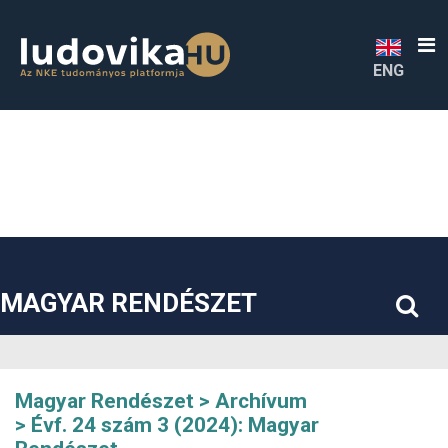
##plugins.themes.bootstrap3.accessible_menu.label##
##plugins.themes.bootstrap3.accessible_menu.main_navigatio
##plugins.themes.bootstrap3.accessible_menu.main_content#
##plugins.themes.bootstrap3.accessible_menu.sidebar##
ENG
MAGYAR RENDÉSZET
Magyar Rendészet
Archívum
Évf. 24 szám 3 (2024): Magyar