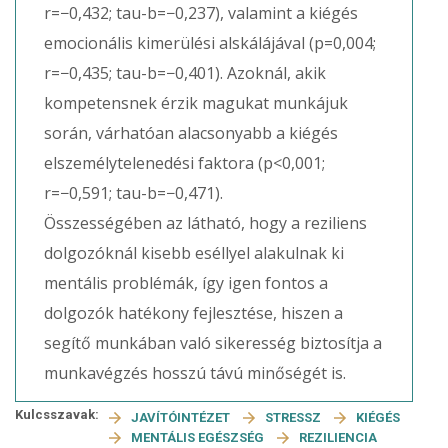
r=−0,432; tau-b=−0,237), valamint a kiégés
emocionális kimerülési alskálájával (p=0,004;
r=−0,435; tau-b=−0,401). Azoknál, akik
kompetensnek érzik magukat munkájuk
során, várhatóan alacsonyabb a kiégés
elszemélytelenedési faktora (p<0,001;
r=−0,591; tau-b=−0,471).
Összességében az látható, hogy a reziliens
dolgozóknál kisebb eséllyel alakulnak ki
mentális problémák, így igen fontos a
dolgozók hatékony fejlesztése, hiszen a
segítő munkában való sikeresség biztosítja a
munkavégzés hosszú távú minőségét is.
Kulcsszavak:
JAVÍTÓINTÉZET
STRESSZ
KIÉGÉS
MENTÁLIS EGÉSZSÉG
REZILIENCIA