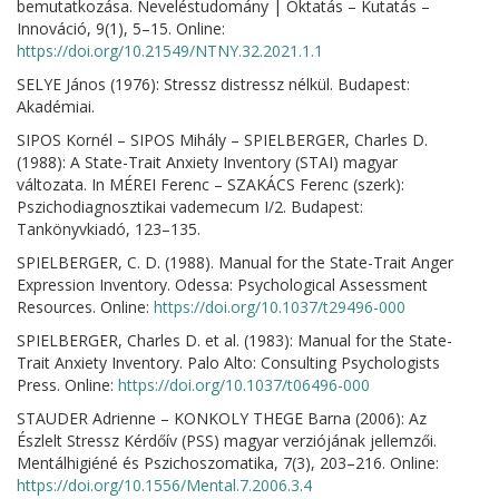
bemutatkozása. Neveléstudomány | Oktatás – Kutatás –
Innováció, 9(1), 5–15. Online:
https://doi.org/10.21549/NTNY.32.2021.1.1
SELYE János (1976): Stressz distressz nélkül. Budapest:
Akadémiai.
SIPOS Kornél – SIPOS Mihály – SPIELBERGER, Charles D.
(1988): A State-Trait Anxiety Inventory (STAI) magyar
változata. In MÉREI Ferenc – SZAKÁCS Ferenc (szerk):
Pszichodiagnosztikai vademecum I/2. Budapest:
Tankönyvkiadó, 123–135.
SPIELBERGER, C. D. (1988). Manual for the State-Trait Anger
Expression Inventory. Odessa: Psychological Assessment
Resources. Online:
https://doi.org/10.1037/t29496-000
SPIELBERGER, Charles D. et al. (1983): Manual for the State-
Trait Anxiety Inventory. Palo Alto: Consulting Psychologists
Press. Online:
https://doi.org/10.1037/t06496-000
STAUDER Adrienne – KONKOLY THEGE Barna (2006): Az
Észlelt Stressz Kérdőív (PSS) magyar verziójának jellemzői.
Mentálhigiéné és Pszichoszomatika, 7(3), 203–216. Online:
https://doi.org/10.1556/Mental.7.2006.3.4