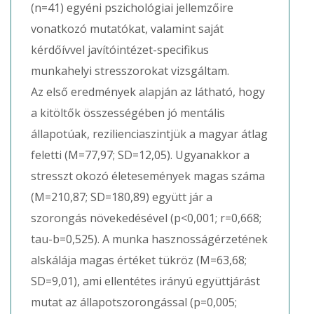
(n=41) egyéni pszichológiai jellemzőire
vonatkozó mutatókat, valamint saját
kérdőívvel javítóintézet-specifikus
munkahelyi stresszorokat vizsgáltam.
Az első eredmények alapján az látható, hogy
a kitöltők összességében jó mentális
állapotúak, rezilienciaszintjük a magyar átlag
feletti (M=77,97; SD=12,05). Ugyanakkor a
stresszt okozó életesemények magas száma
(M=210,87; SD=180,89) együtt jár a
szorongás növekedésével (p<0,001; r=0,668;
tau-b=0,525). A munka hasznosságérzetének
alskálája magas értéket tükröz (M=63,68;
SD=9,01), ami ellentétes irányú együttjárást
mutat az állapotszorongással (p=0,005;