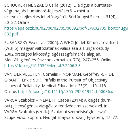
SCHUCKERTNÉ SZABÓ Csilla (2012): Dialógus a büntetés-
végrehajtás humánerő-fejlesztéséről – mint a
szervezetfejlesztés lehetőségéről. Börtönügyi Szemle, 31(4),
20–32. Online:
https://epa.oszk.hu/02700/02705/00092/pdf/EPA02705_bortonugy
032.pdf
SUSÁNSZKY Éva et al. (2006): A WHO Jól-lét Kérdőív rövidített
(WBI-5) magyar változatának validálása a Hungarostudy
2002 országos lakossági egészségfelmérés alapján.
Mentálhigiéné és Pszichoszomatika, 7(3), 247–255. Online:
https://doi.org/10.1556/Mental.7.2006.3.8
VAN DER VLEUTEN, Cornelis – NORMAN, Geoffrey R. – DE
GRAAFF, Erik (1991): Pitfalls in the Pursuit of Objectivity:
Issues of Reliability. Medical Education, 25(2), 110–118.
Online:
https://doi.org/10.1111/j.1365-2923.1991.tb00036.x
VARGA Szabolcs – NÉMETH Csaba (2014): A kiégés (burn-
out) jelenségének vizsgálata rendvédelmi szerveknél. In
VARGA Szabolcs (szerk.): Szakmai személyiségfejlesztés –
Szupervízió. Sopron: Nyugat-magyarországi Egyetem, 47–72.