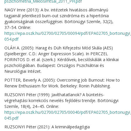
pszichometria_Miklosimtsai_2011_PH.pdf
NAGY Imre (2013): A bv. intézetek hivatásos állományú
tagjainál jelentkező burn-out szindróma és a hipertónia
gyakoriságának összefüggései. Börtönügyi Szemle, 32(2),
37–54. Online:
https://epa.oszk.hu/02700/02705/00094/pdf/EPA02705_bortonugy
054.pdf
OLÁH A. (2005): Harag és Düh Kifejezési Mód Skála (AES)
(Spielberger. C.D.: Anger Expression Scale). In PERCZEL
FORINTOS D. et al. (szerk.): Kérdőívek, becslőskálák a klinikai
pszichológiában. Budapest: Országos Pszichiátriai és
Neurológiai Intézet.
POTTER, Beverly A. (2005): Overcoming Job Burnout: How to
Renew Enthusiasm for Work. Berkeley: Ronin Publishing.
RUZSONYI Péter (1999): Javíthatatlanok? A büntetés-
végrehajtási korrekciós nevelés fejlődési trendje. Börtönügyi
Szemle, 18(4), 24–45. Online:
https://epa.oszk.hu/02700/02705/00040/pdf/EPA02705_bortonugy
045.pdf
RUZSONYI Péter (2021): A kriminálpedagógia