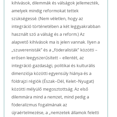
kihívások, dilemmák és válságok jellemezték,
amelyek mindig reformokat tettek
szükségessé. (Nem véletlen, hogy az
integráció történetében a két leggyakrabban
használt szó a válság és a reform.) Az
alapvető kihívások ma is jelen vannak. Ilyen a
„szuverenisták” és a „föderalisták” közötti –
erősen leegyszerűsített – ellentét, az
integráció gazdasági, politikai és kulturális
dimenziója közötti egyensúly hiánya és a
földrajzi régiók (Észak–Dél, Kelet–Nyugat)
közötti mélyülő megosztottság. Az első
dilemmára mind a nemzet, mind pedig a
föderalizmus fogalmának az
újraértelmezése, a „nemzetek államok feletti