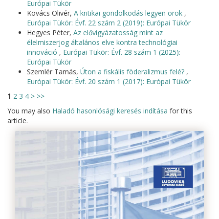
Európai Tükör
Kovács Olivér,
A kritikai gondolkodás legyen örök
,
Európai Tükör: Évf. 22 szám 2 (2019): Európai Tükör
Hegyes Péter,
Az elővigyázatosság mint az
élelmiszerjog általános elve kontra technológiai
innováció
,
Európai Tükör: Évf. 28 szám 1 (2025):
Európai Tükör
Szemlér Tamás,
Úton a fiskális föderalizmus felé?
,
Európai Tükör: Évf. 20 szám 1 (2017): Európai Tükör
1
2
3
4
>
>>
You may also
Haladó hasonlósági keresés indítása
for this
article.