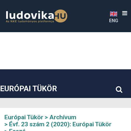
##plugins.themes.bootstrap3.accessible_menu.label##
##plugins.themes.bootstrap3.accessible_menu.main_navigatio
##plugins.themes.bootstrap3.accessible_menu.main_content#
##plugins.themes.bootstrap3.accessible_menu.sidebar##
ENG
EURÓPAI TÜKÖR
Európai Tükör
Archívum
Évf. 23 szám 2 (2020): Európai Tükör