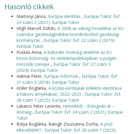
Hasonló cikkek
Martonyi János,
Európai identitás
,
Európai Tükör: Évf.
24 szám 2 (2021): Európai Tükör
Végh Marcell Zoltán,
A 2008-as válság hozadékai az EU
számára: gazdaságpolitikai koordinációból gazdasági
kormányzás
,
Európai Tükör: Évf. 22 szám 2 (2019):
Európai Tükör
Puskás Anna,
A kulturális örökség védelme az EU
közös biztonság- és védelempolitikájában: a polgári
missziók szerepe
,
Európai Tükör: Évf. 27 szám 3
(2024): Európai Tükör
Halmai Péter,
Európai reformok
,
Európai Tükör: Évf.
21 szám 3 (2018): Európai Tükör
Koller Boglárka,
A közép-európaiak kollektív identitása
a háború árnyékában, 2022–2025
,
Európai Tükör: Évf.
28 szám 1 (2025): Európai Tükör
Lakatos Péter Levente,
Helsinkitől – Bolognán át –
Rómáig
,
Európai Tükör: Évf. 24 szám 2 (2021): Európai
Tükör
Bólya Boglárka, Balogh Zsuzsanna Zsófia,
A jövő
elkezdődött?
,
Európai Tükör: Évf. 26 szám 1 (2023):