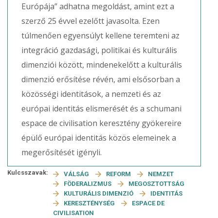
Európája” adhatna megoldást, amint ezt a
szerző 25 évvel ezelőtt javasolta. Ezen
túlmenően egyensúlyt kellene teremteni az
integráció gazdasági, politikai és kulturális
dimenziói között, mindenekelőtt a kulturális
dimenzió erősítése révén, ami elsősorban a
közösségi identitások, a nemzeti és az
európai identitás elismerését és a schumani
espace de civilisation keresztény gyökereire
épülő európai identitás közös elemeinek a
megerősítését igényli.
Kulcsszavak:
VÁLSÁG
REFORM
NEMZET
FÖDERALIZMUS
MEGOSZTOTTSÁG
KULTURÁLIS DIMENZIÓ
IDENTITÁS
KERESZTÉNYSÉG
ESPACE DE
CIVILISATION