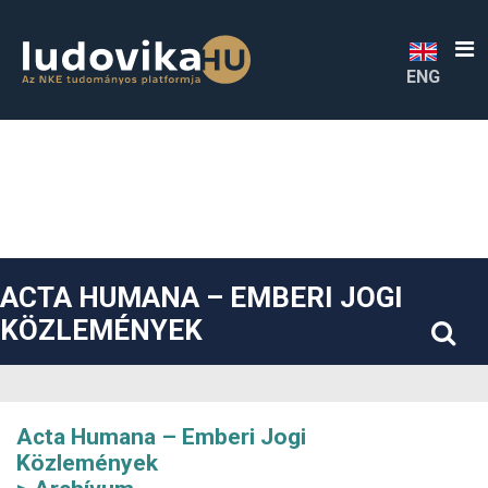
##plugins.themes.bootstrap3.accessible_menu.label##
##plugins.themes.bootstrap3.accessible_menu.main_navigatio
##plugins.themes.bootstrap3.accessible_menu.main_content#
##plugins.themes.bootstrap3.accessible_menu.sidebar##
ENG
ACTA HUMANA – EMBERI JOGI
KÖZLEMÉNYEK
Acta Humana – Emberi Jogi
Közlemények