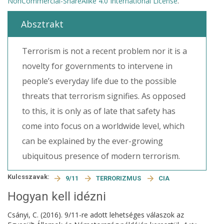
NonCommercial-ShareAlike 4.0 International License
.
Absztrakt
Terrorism is not a recent problem nor it is a
novelty for governments to intervene in
people’s everyday life due to the possible
threats that terrorism signifies. As opposed
to this, it is only as of late that safety has
come into focus on a worldwide level, which
can be explained by the ever-growing
ubiquitous presence of modern terrorism.
Kulcsszavak:
9/11
TERRORIZMUS
CIA
Hogyan kell idézni
Csányi, C. (2016). 9/11-re adott lehetséges válaszok az