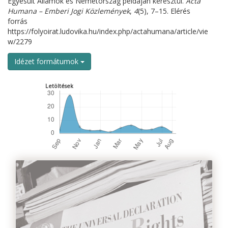
Egyesült Államok és Németország példáján keresztül.
Acta
Humana – Emberi Jogi Közlemények
,
4
(5), 7–15. Elérés
forrás
https://folyoirat.ludovika.hu/index.php/actahumana/article/vie
w/2279
Idézet formátumok
Letöltések