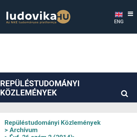
##plugins.themes.bootstrap3.accessible_menu.label##
##plugins.themes.bootstrap3.accessible_menu.main_navigatio
##plugins.themes.bootstrap3.accessible_menu.main_content#
##plugins.themes.bootstrap3.accessible_menu.sidebar##
ENG
REPÜLÉSTUDOMÁNYI
KÖZLEMÉNYEK
Repüléstudományi Közlemények
Archívum