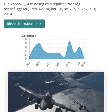
I. P. Vonnák, „ A minőség és a repülésbiztonság
összefüggései”,
RepTudKoz
, köt. 26, sz. 2, o. 63–67, aug.
2014.
Idézet formátumok
Letöltések