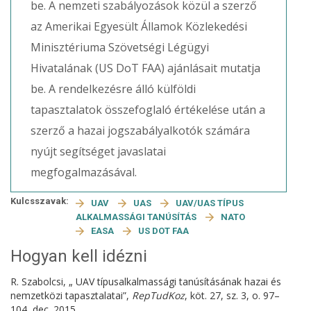
be. A nemzeti szabályozások közül a szerző
az Amerikai Egyesült Államok Közlekedési
Minisztériuma Szövetségi Légügyi
Hivatalának (US DoT FAA) ajánlásait mutatja
be. A rendelkezésre álló külföldi
tapasztalatok összefoglaló értékelése után a
szerző a hazai jogszabályalkotók számára
nyújt segítséget javaslatai
megfogalmazásával.
Kulcsszavak:
UAV
UAS
UAV/UAS TÍPUS
ALKALMASSÁGI TANÚSÍTÁS
NATO
EASA
US DOT FAA
Hogyan kell idézni
R. Szabolcsi, „ UAV típusalkalmassági tanúsításának hazai és
nemzetközi tapasztalatai”,
RepTudKoz
, köt. 27, sz. 3, o. 97–
104, dec. 2015.