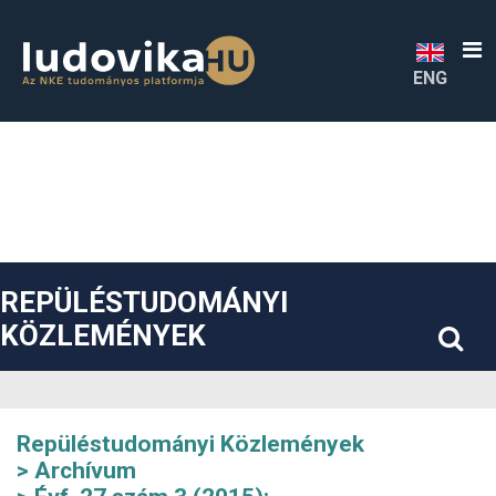
##plugins.themes.bootstrap3.accessible_menu.label##
##plugins.themes.bootstrap3.accessible_menu.main_navigatio
##plugins.themes.bootstrap3.accessible_menu.main_content#
##plugins.themes.bootstrap3.accessible_menu.sidebar##
ENG
REPÜLÉSTUDOMÁNYI
KÖZLEMÉNYEK
Repüléstudományi Közlemények
Archívum