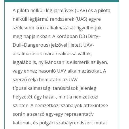
A pilóta nélküli légijárművek (UAV) és a pilóta
nélküli légijármű rendszerek (UAS) egyre
szélesebb körű alkalmazását figyelhetjük
meg napjainkban. A korábban D3 (Dirty–
Dull–Dangerous) jelzővel illetett UAV-
alkalmazások mára realitássá váltak,
legalább is, nyilvánosan is elismerik az ilyen,
vagy ehhez hasonló UAV alkalmazásokat. A
szerző célja bemutatni az UAV
típusalkalmassági tanúsítások jelenleg
helyzetét úgy hazai-, mint a nemzetközi
szinten. A nemzetközi szabályok áttekintése
során a szerző egy-egy reprezentatív
katonai-, és polgári szabályrendszert mutat