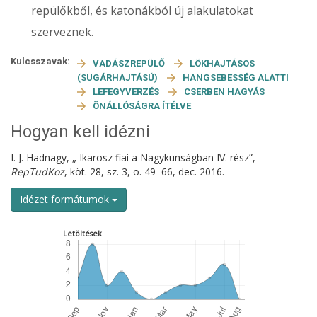
repülőkből, és katonákból új alakulatokat
szerveznek.
Kulcsszavak:
VADÁSZREPÜLŐ
LÖKHAJTÁSOS
(SUGÁRHAJTÁSÚ)
HANGSEBESSÉG ALATTI
LEFEGYVERZÉS
CSERBEN HAGYÁS
ÖNÁLLÓSÁGRA ÍTÉLVE
Hogyan kell idézni
I. J. Hadnagy, „ Ikarosz fiai a Nagykunságban IV. rész”,
RepTudKoz
, köt. 28, sz. 3, o. 49–66, dec. 2016.
Idézet formátumok
Letöltések