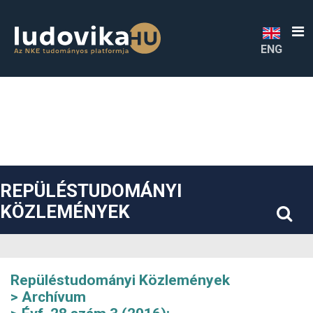
##plugins.themes.bootstrap3.accessible_menu.label##
##plugins.themes.bootstrap3.accessible_menu.main_navigatio
##plugins.themes.bootstrap3.accessible_menu.main_content#
##plugins.themes.bootstrap3.accessible_menu.sidebar##
ENG
REPÜLÉSTUDOMÁNYI
KÖZLEMÉNYEK
Repüléstudományi Közlemények
Archívum