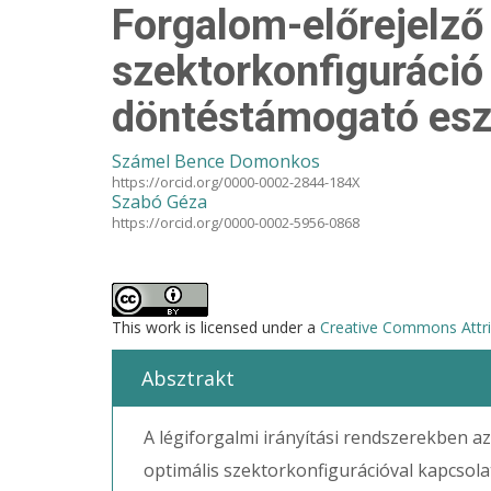
Forgalom-előrejelző
szektorkonfiguráció
döntéstámogató es
Számel Bence Domonkos
https://orcid.org/0000-0002-2844-184X
Szabó Géza
https://orcid.org/0000-0002-5956-0868
This work is licensed under a
Creative Commons Attrib
Absztrakt
A légiforgalmi irányítási rendszerekben a
optimális szektorkonfigurációval kapcsol