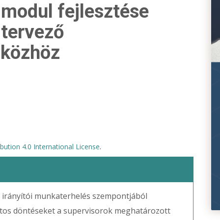
 modul fejlesztése
 tervező
zközhöz
ution 4.0 International License
.
z irányítói munkaterhelés szempontjából
atos döntéseket a supervisorok meghatározott