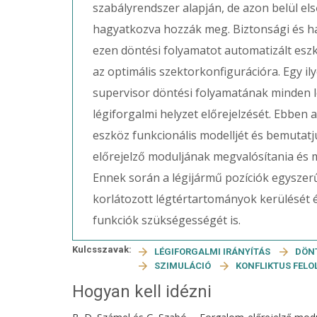
szabályrendszer alapján, de azon belül el
hagyatkozva hozzák meg. Biztonsági és h
ezen döntési folyamatot automatizált esz
az optimális szektorkonfigurációra. Egy ily
supervisor döntési folyamatának minden l
légiforgalmi helyzet előrejelzését. Ebbe
eszköz funkcionális modelljét és bemutatj
előrejelző moduljának megvalósítania és 
Ennek során a légijármű pozíciók egyszerű
korlátozott légtértartományok kerülését é
funkciók szükségességét is.
Kulcsszavak:
LÉGIFORGALMI IRÁNYÍTÁS
DÖN
SZIMULÁCIÓ
KONFLIKTUS FELO
Hogyan kell idézni