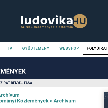
TV
GYŰJTEMENY
WEBSHOP
FOLYÓIRA
n##
#
EMÉNYEK
ÉZIRAT BENYÚJTÁSA
Archívum
udományi Közlemények
Archívum