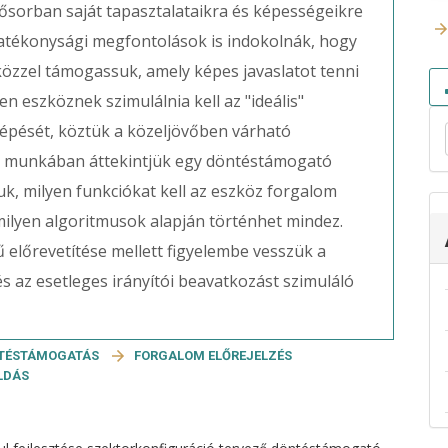
sősorban saját tapasztalataikra és képességeikre
atékonysági megfontolások is indokolnák, hogy
közzel támogassuk, amely képes javaslatot tenni
en eszköznek szimulálnia kell az "ideális"
épését, köztük a közeljövőben várható
n a munkában áttekintjük egy döntéstámogató
uk, milyen funkciókat kell az eszköz forgalom
milyen algoritmusok alapján történhet mindez.
 előrevetítése mellett figyelembe vesszük a
s az esetleges irányítói beavatkozást szimuláló
TÉSTÁMOGATÁS
FORGALOM ELŐREJELZÉS
LDÁS