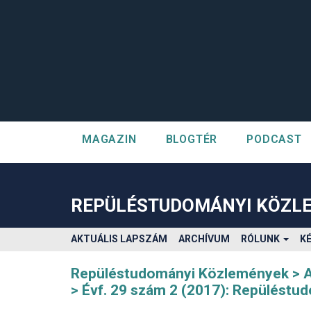
MAGAZIN
BLOGTÉR
PODCAST
##plugins.themes.bootstrap3.accessible_menu.label##
##plugins.themes.bootstrap3.accessible_menu.main_navigatio
##plugins.themes.bootstrap3.accessible_menu.main_content#
REPÜLÉSTUDOMÁNYI KÖZL
##plugins.themes.bootstrap3.accessible_menu.sidebar##
AKTUÁLIS LAPSZÁM
ARCHÍVUM
RÓLUNK
K
Repüléstudományi Közlemények
Évf. 29 szám 2 (2017): Repülést