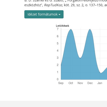
B. D. Számel és G. Szabó, „ Forgalom-előrejelző mod
eszközhöz”,
RepTudKoz
, köt. 29, sz. 2, o. 137–150, 
Idézet formátumok
Letöltések