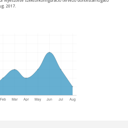
ul fejlesztése szektorkonfiguráció tervező döntéstámogató
aug. 2017.