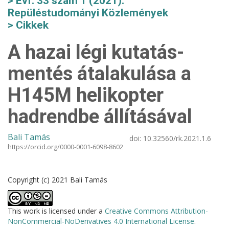
Évf. 33 szám 1 (2021):
Repüléstudományi Közlemények
Cikkek
A hazai légi kutatás-
mentés átalakulása a
H145M helikopter
hadrendbe állításával
Bali Tamás
doi:
10.32560/rk.2021.1.6
https://orcid.org/0000-0001-6098-8602
Copyright (c) 2021 Bali Tamás
This work is licensed under a
Creative Commons Attribution-
NonCommercial-NoDerivatives 4.0 International License
.