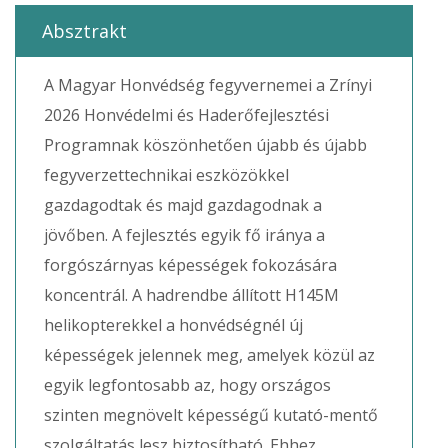
Absztrakt
A Magyar Honvédség fegyvernemei a Zrínyi
2026 Honvédelmi és Haderőfejlesztési
Programnak köszönhetően újabb és újabb
fegyverzettechnikai eszközökkel
gazdagodtak és majd gazdagodnak a
jövőben. A fejlesztés egyik fő iránya a
forgószárnyas képességek fokozására
koncentrál. A hadrendbe állított H145M
helikopterekkel a honvédségnél új
képességek jelennek meg, amelyek közül az
egyik legfontosabb az, hogy országos
szinten megnövelt képességű kutató-mentő
szolgáltatás lesz biztosítható. Ehhez