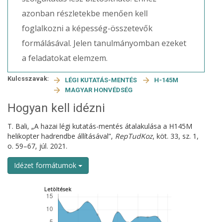
azonban részletekbe menően kell
foglalkozni a képesség-összetevők
formálásával. Jelen tanulmányomban ezeket
a feladatokat elemzem.
Kulcsszavak:
LÉGI KUTATÁS-MENTÉS
H-145M
MAGYAR HONVÉDSÉG
Hogyan kell idézni
T. Bali, „A hazai légi kutatás-mentés átalakulása a H145M
helikopter hadrendbe állításával”,
RepTudKoz
, köt. 33, sz. 1,
o. 59–67, júl. 2021.
Idézet formátumok
Letöltések