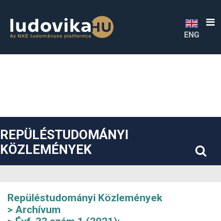
##plugins.themes.bootstrap3.accessible_menu.label##
##plugins.themes.bootstrap3.accessible_menu.main_navigatio
##plugins.themes.bootstrap3.accessible_menu.main_content#
##plugins.themes.bootstrap3.accessible_menu.sidebar##
ENG
REPÜLÉSTUDOMÁNYI
KÖZLEMÉNYEK
Repüléstudományi Közlemények
Archívum