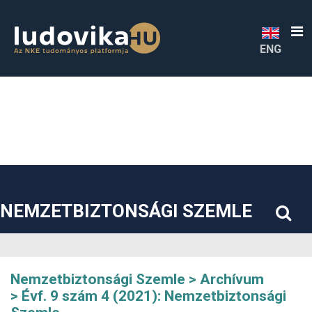
##plugins.themes.bootstrap3.accessible_menu.label##
##plugins.themes.bootstrap3.accessible_menu.main_navigatio
##plugins.themes.bootstrap3.accessible_menu.main_content#
##plugins.themes.bootstrap3.accessible_menu.sidebar##
ENG
NEMZETBIZTONSÁGI SZEMLE
Nemzetbiztonsági Szemle
Archívum
Évf. 9 szám 4 (2021): Nemzetbiztonsági