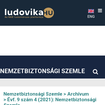
##plugins.themes.bootstrap3.accessible_menu.label##
##plugins.themes.bootstrap3.accessible_menu.main_navigatio
##plugins.themes.bootstrap3.accessible_menu.main_content#
##plugins.themes.bootstrap3.accessible_menu.sidebar##
ENG
NEMZETBIZTONSÁGI SZEMLE
Nemzetbiztonsági Szemle
Archívum
Évf. 9 szám 4 (2021): Nemzetbiztonsági