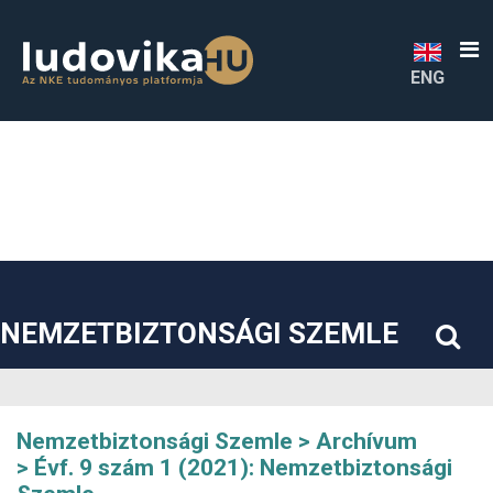
##plugins.themes.bootstrap3.accessible_menu.label##
##plugins.themes.bootstrap3.accessible_menu.main_navigatio
##plugins.themes.bootstrap3.accessible_menu.main_content#
##plugins.themes.bootstrap3.accessible_menu.sidebar##
ENG
NEMZETBIZTONSÁGI SZEMLE
Nemzetbiztonsági Szemle
Archívum
Évf. 9 szám 1 (2021): Nemzetbiztonsági