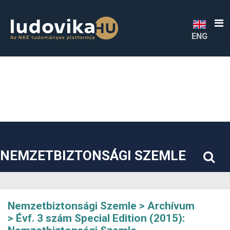
##plugins.themes.bootstrap3.accessible_menu.label##
##plugins.themes.bootstrap3.accessible_menu.main_navigatio
##plugins.themes.bootstrap3.accessible_menu.main_content#
##plugins.themes.bootstrap3.accessible_menu.sidebar##
ENG
NEMZETBIZTONSÁGI SZEMLE
Nemzetbiztonsági Szemle
Archívum
Évf. 3 szám Special Edition (2015):