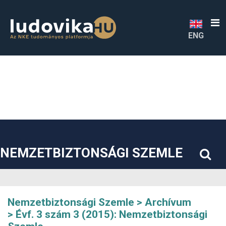
##plugins.themes.bootstrap3.accessible_menu.label##
##plugins.themes.bootstrap3.accessible_menu.main_navigatio
##plugins.themes.bootstrap3.accessible_menu.main_content#
##plugins.themes.bootstrap3.accessible_menu.sidebar##
ENG
NEMZETBIZTONSÁGI SZEMLE
Nemzetbiztonsági Szemle
Archívum
Évf. 3 szám 3 (2015): Nemzetbiztonsági