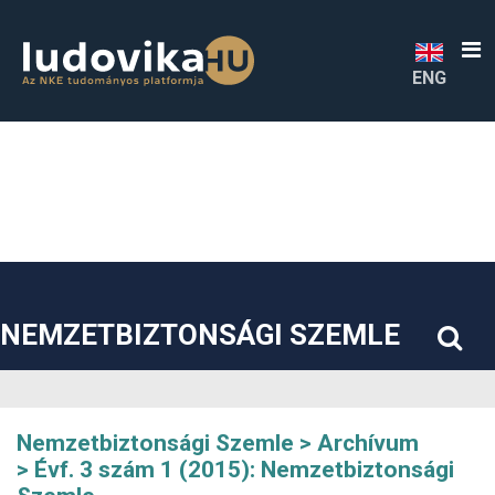
##plugins.themes.bootstrap3.accessible_menu.label##
##plugins.themes.bootstrap3.accessible_menu.main_navigatio
##plugins.themes.bootstrap3.accessible_menu.main_content#
##plugins.themes.bootstrap3.accessible_menu.sidebar##
ENG
NEMZETBIZTONSÁGI SZEMLE
Nemzetbiztonsági Szemle
Archívum
Évf. 3 szám 1 (2015): Nemzetbiztonsági