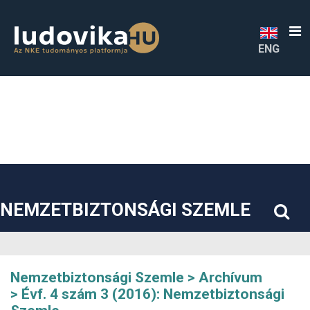
##plugins.themes.bootstrap3.accessible_menu.label##
##plugins.themes.bootstrap3.accessible_menu.main_navigatio
##plugins.themes.bootstrap3.accessible_menu.main_content#
##plugins.themes.bootstrap3.accessible_menu.sidebar##
ENG
NEMZETBIZTONSÁGI SZEMLE
Nemzetbiztonsági Szemle
Archívum
Évf. 4 szám 3 (2016): Nemzetbiztonsági