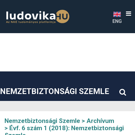
##plugins.themes.bootstrap3.accessible_menu.label##
##plugins.themes.bootstrap3.accessible_menu.main_navigatio
##plugins.themes.bootstrap3.accessible_menu.main_content#
##plugins.themes.bootstrap3.accessible_menu.sidebar##
ENG
NEMZETBIZTONSÁGI SZEMLE
Nemzetbiztonsági Szemle
Archívum
Évf. 6 szám 1 (2018): Nemzetbiztonsági