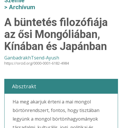
Szemle
Archívum
A büntetés filozófiája
az ősi Mongóliában,
Kínában és Japánban
GanbadrakhTsend-Ayush
https://orcid.org/0000-0001-6182-4984
Absztrakt
Ha meg akarjuk érteni a mai mongol
börtönrendszert, fontos, hogy tisztában
legyünk a mongol börtönhagyományok
társadalmi, kulturális, jogi, politikai és