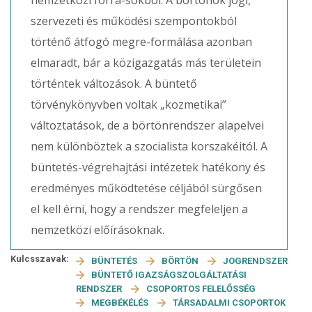
nemzetközi forrá-sokból. A börtönök jogi,
szervezeti és működési szempontokból
történő átfogó megre-formálása azonban
elmaradt, bár a közigazgatás más területein
történtek változások. A büntető
törvénykönyvben voltak „kozmetikai”
változtatások, de a börtönrendszer alapelvei
nem különböztek a szocialista korszakéitól. A
büntetés-végrehajtási intézetek hatékony és
eredményes működtetése céljából sürgősen
el kell érni, hogy a rendszer megfeleljen a
nemzetközi előírásoknak.
Kulcsszavak:
BÜNTETÉS
BÖRTÖN
JOGRENDSZER
BÜNTETŐ IGAZSÁGSZOLGÁLTATÁSI
RENDSZER
CSOPORTOS FELELŐSSÉG
MEGBÉKÉLÉS
TÁRSADALMI CSOPORTOK