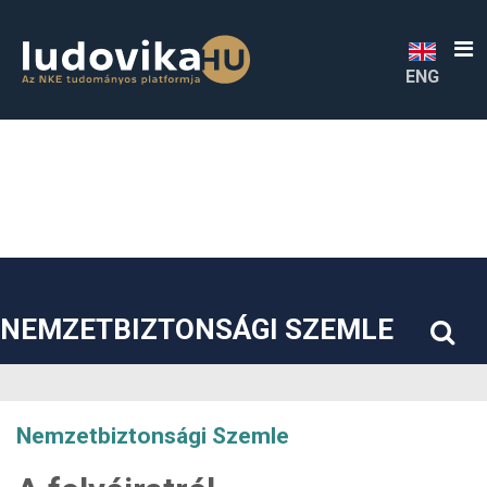
##plugins.themes.bootstrap3.accessible_menu.label##
##plugins.themes.bootstrap3.accessible_menu.main_navigatio
##plugins.themes.bootstrap3.accessible_menu.main_content#
##plugins.themes.bootstrap3.accessible_menu.sidebar##
ENG
NEMZETBIZTONSÁGI SZEMLE
Nemzetbiztonsági Szemle