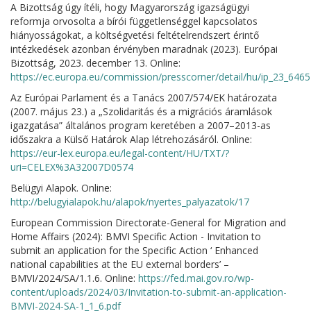
A Bizottság úgy ítéli, hogy Magyarország igazságügyi
reformja orvosolta a bírói függetlenséggel kapcsolatos
hiányosságokat, a költségvetési feltételrendszert érintő
intézkedések azonban érvényben maradnak (2023). Európai
Bizottság, 2023. december 13. Online:
https://ec.europa.eu/commission/presscorner/detail/hu/ip_23_6465
Az Európai Parlament és a Tanács 2007/574/EK határozata
(2007. május 23.) a „Szolidaritás és a migrációs áramlások
igazgatása” általános program keretében a 2007–2013-as
időszakra a Külső Határok Alap létrehozásáról. Online:
https://eur-lex.europa.eu/legal-content/HU/TXT/?
uri=CELEX%3A32007D0574
Belügyi Alapok. Online:
http://belugyialapok.hu/alapok/nyertes_palyazatok/17
European Commission Directorate-General for Migration and
Home Affairs (2024): BMVI Specific Action - Invitation to
submit an application for the Specific Action ‘ Enhanced
national capabilities at the EU external borders’ –
BMVI/2024/SA/1.1.6. Online:
https://fed.mai.gov.ro/wp-
content/uploads/2024/03/Invitation-to-submit-an-application-
BMVI-2024-SA-1_1_6.pdf