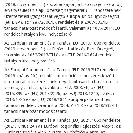
(2018. november 14.) a szabadságon, a biztonságon és a jog
érvényesülésén alapuló térség nagyméretű IT-rendszereinek
üzemeltetési igazgatását végző európai uniós ügynökségről
(eu-LISA), az 1987/2006/EK rendelet és a 2007/533/IB
tanácsi határozat módosításáról, valamint az 1077/2011/EU
rendelet hatályon kívül helyezéséről
Az Európai Parlament és a Tanács (EU) 2019/1896 rendelete
(2019. november 13.) az Európai Határ- és Parti Őrségről,
valamint az 1052/2013/EU és az (EU) 2016/1624 rendelet
hatályon kívül helyezéséről
Az Európai Parlament és a Tanács (EU) 2019/817 rendelete
(2019. május 20.) az uniós információs rendszerek közötti
interoperabilitás kereteinek megállapításáról a határok és a
vízumügy területén, továbbá a 767/2008/EK, az (EU)
2016/399, az (EU) 2017/2226, az (EU) 2018/1240, az (EU)
2018/1726 és az (EU) 2018/1861 európai parlamenti és
tanácsi rendelet, valamint a 2004/512/EK és a 2008/633/IB
tanácsi határozat módosításáról
Az Európai Parlament és a Tanács (EU) 2021/1060 rendelete
(2021. június 24.) az Európai Regionális Fejlesztési Alapra, az
Európai Szociális Alap Pluszra, a Kohéziós Alapra, az