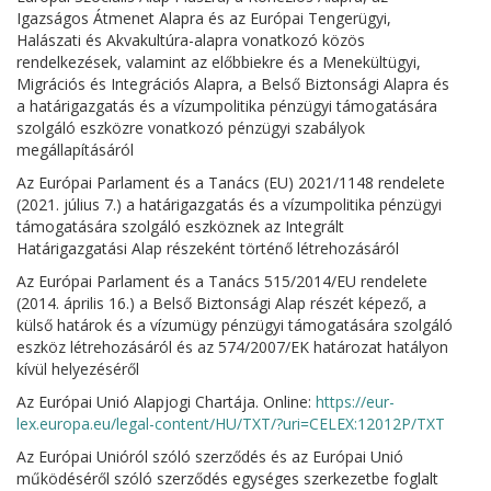
Igazságos Átmenet Alapra és az Európai Tengerügyi,
Halászati és Akvakultúra-alapra vonatkozó közös
rendelkezések, valamint az előbbiekre és a Menekültügyi,
Migrációs és Integrációs Alapra, a Belső Biztonsági Alapra és
a határigazgatás és a vízumpolitika pénzügyi támogatására
szolgáló eszközre vonatkozó pénzügyi szabályok
megállapításáról
Az Európai Parlament és a Tanács (EU) 2021/1148 rendelete
(2021. július 7.) a határigazgatás és a vízumpolitika pénzügyi
támogatására szolgáló eszköznek az Integrált
Határigazgatási Alap részeként történő létrehozásáról
Az Európai Parlament és a Tanács 515/2014/EU rendelete
(2014. április 16.) a Belső Biztonsági Alap részét képező, a
külső határok és a vízumügy pénzügyi támogatására szolgáló
eszköz létrehozásáról és az 574/2007/EK határozat hatályon
kívül helyezéséről
Az Európai Unió Alapjogi Chartája. Online:
https://eur-
lex.europa.eu/legal-content/HU/TXT/?uri=CELEX:12012P/TXT
Az Európai Unióról szóló szerződés és az Európai Unió
működéséről szóló szerződés egységes szerkezetbe foglalt