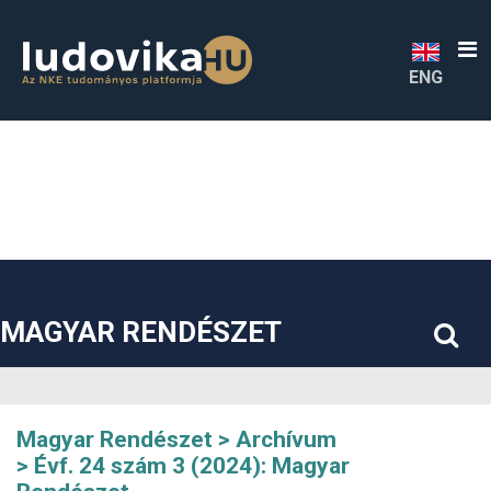
##plugins.themes.bootstrap3.accessible_menu.label##
##plugins.themes.bootstrap3.accessible_menu.main_navigatio
##plugins.themes.bootstrap3.accessible_menu.main_content#
##plugins.themes.bootstrap3.accessible_menu.sidebar##
ENG
MAGYAR RENDÉSZET
Magyar Rendészet
Archívum
Évf. 24 szám 3 (2024): Magyar