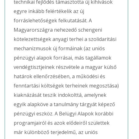
technikai fejlődés támasztotta új kihívások
egyre inkább felértékelik az új
forráslehetőségek felkutatását. A
Magyarországra nehezedő schengeni
kötelezettségek anyagi terhei a szolidaritási
mechanizmusok új formáinak (az uniós
pénzügyi alapok forrásai, más tagállamok
vendégtisztjeinek részvétele a magyar külső
határok ellenőrzésében, a működési és
fenntartási költségek terheinek megosztása)
kiaknázását teszik indokolttá, amelynek
egyik alapköve a tanulmány tárgyát képező
pénzügyi eszköz. A Belügyi Alapok korábbi
programjairól és azok elődeiről születtek
már különböző terjedelmű, az uniós