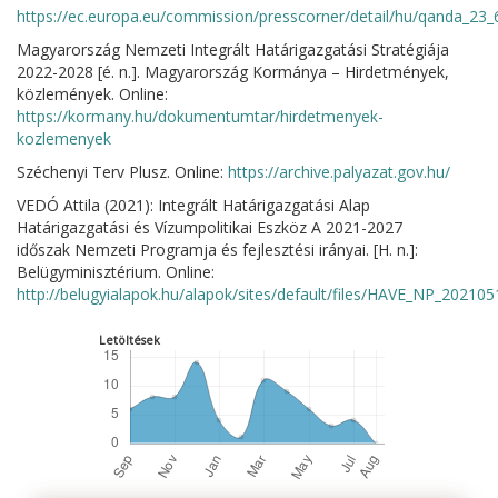
https://ec.europa.eu/commission/presscorner/detail/hu/qanda_23
Magyarország Nemzeti Integrált Határigazgatási Stratégiája
2022-2028 [é. n.]. Magyarország Kormánya – Hirdetmények,
közlemények. Online:
https://kormany.hu/dokumentumtar/hirdetmenyek-
kozlemenyek
Széchenyi Terv Plusz. Online:
https://archive.palyazat.gov.hu/
VEDÓ Attila (2021): Integrált Határigazgatási Alap
Határigazgatási és Vízumpolitikai Eszköz A 2021-2027
időszak Nemzeti Programja és fejlesztési irányai. [H. n.]:
Belügyminisztérium. Online:
http://belugyialapok.hu/alapok/sites/default/files/HAVE_NP_202105
Letöltések