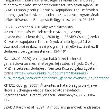
megtartási, motiválási lehetőségei az általános rendőrségi
feladatokat ellátó szerv határrendészeti szolgálati ágánál. In
SZABÓ Csaba (szerk.): Kihívások kapujában. Tanulmányok a
határigazgatási és vízumpolitikai eszköz hazai programjának
előkészítéséhez II. Budapest: Belügyminisztérium, 96–133.
KOVÁCS Zsolt et al. (2024b): Az elektronikus
vízumkérelmezés és elektronikus vízum (e-vízum)
bevezetésének lehetőségei 2030-ig. In SZABÓ Csaba (szerk.):
Kihívások kapujában. Tanulmányok a határigazgatási és
vízumpolitikai eszköz hazai programjának előkészítéséhez II.
Budapest: Belügyminisztérium, 134–191.
KUI László (2020): A magyar határőrizet technikai
generációváltásai és lehetséges fejlesztési irányok. Doktori
(PhD) értekezés. Budapest: Nemzeti Közszolgálati Egyetem.
Online:
https://www.uni-nke.hu/document/rtk-uni-nke-
hu/A_magyar_hatarorizet_technikai_generaciovaltasai_es_lehetseges
RITECZ György (2005): Áttekintés a Határőrség projektjeivel,
illetve a Schengen Alappal kapcsolatos feladatok
végrehajtásáról. Határrendészeti Tanulmányok, (2)2, 110–
117.
SZABÓ Károly et al. (2024): A moduláris járművek rendszerbe