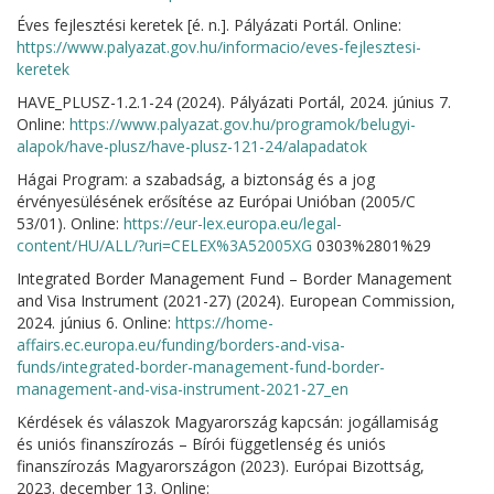
Éves fejlesztési keretek [é. n.]. Pályázati Portál. Online:
https://www.palyazat.gov.hu/informacio/eves-fejlesztesi-
keretek
HAVE_PLUSZ-1.2.1-24 (2024). Pályázati Portál, 2024. június 7.
Online:
https://www.palyazat.gov.hu/programok/belugyi-
alapok/have-plusz/have-plusz-121-24/alapadatok
Hágai Program: a szabadság, a biztonság és a jog
érvényesülésének erősítése az Európai Unióban (2005/C
53/01). Online:
https://eur-lex.europa.eu/legal-
content/HU/ALL/?uri=CELEX%3A52005XG
0303%2801%29
Integrated Border Management Fund – Border Management
and Visa Instrument (2021-27) (2024). European Commission,
2024. június 6. Online:
https://home-
affairs.ec.europa.eu/funding/borders-and-visa-
funds/integrated-border-management-fund-border-
management-and-visa-instrument-2021-27_en
Kérdések és válaszok Magyarország kapcsán: jogállamiság
és uniós finanszírozás – Bírói függetlenség és uniós
finanszírozás Magyarországon (2023). Európai Bizottság,
2023. december 13. Online: