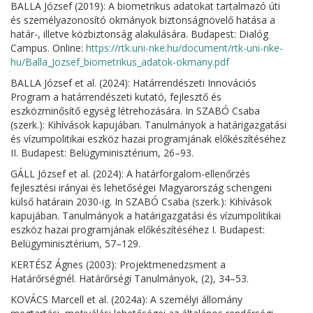
BALLA József (2019): A biometrikus adatokat tartalmazó úti
és személyazonosító okmányok biztonságnövelő hatása a
határ-, illetve közbiztonság alakulására. Budapest: Dialóg
Campus. Online:
https://rtk.uni-nke.hu/document/rtk-uni-nke-
hu/Balla_Jozsef_biometrikus_adatok-okmany.pdf
BALLA József et al. (2024): Határrendészeti Innovációs
Program a határrendészeti kutató, fejlesztő és
eszközminősítő egység létrehozására. In SZABÓ Csaba
(szerk.): Kihívások kapujában. Tanulmányok a határigazgatási
és vízumpolitikai eszköz hazai programjának előkészítéséhez
II. Budapest: Belügyminisztérium, 26–93.
GÁLL József et al. (2024): A határforgalom-ellenőrzés
fejlesztési irányai és lehetőségei Magyarország schengeni
külső határain 2030-ig. In SZABÓ Csaba (szerk.): Kihívások
kapujában. Tanulmányok a határigazgatási és vízumpolitikai
eszköz hazai programjának előkészítéséhez I. Budapest:
Belügyminisztérium, 57–129.
KERTÉSZ Ágnes (2003): Projektmenedzsment a
Határőrségnél. Határőrségi Tanulmányok, (2), 34–53.
KOVÁCS Marcell et al. (2024a): A személyi állomány