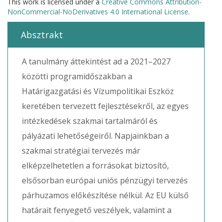
This work is licensed under a
Creative Commons Attribution-
NonCommercial-NoDerivatives 4.0 International License
.
Absztrakt
A tanulmány áttekintést ad a 2021–2027
közötti programidőszakban a
Határigazgatási és Vízumpolitikai Eszköz
keretében tervezett fejlesztésekről, az egyes
intézkedések szakmai tartalmáról és
pályázati lehetőségeiről. Napjainkban a
szakmai stratégiai tervezés már
elképzelhetetlen a forrásokat biztosító,
elsősorban európai uniós pénzügyi tervezés
párhuzamos előkészítése nélkül. Az EU külső
határait fenyegető veszélyek, valamint a