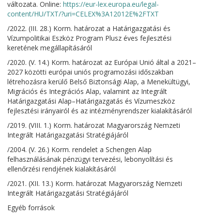
változata. Online:
https://eur-lex.europa.eu/legal-
content/HU/TXT/?uri=CELEX%3A12012E%2FTXT
/2022. (III. 28.) Korm. határozat a Határigazgatási és
Vízumpolitikai Eszköz Program Plusz éves fejlesztési
keretének megállapításáról
/2020. (V. 14.) Korm. határozat az Európai Unió által a 2021–
2027 közötti európai uniós programozási időszakban
létrehozásra kerülő Belső Biztonsági Alap, a Menekültügyi,
Migrációs és Integrációs Alap, valamint az Integrált
Határigazgatási Alap–Határigazgatás és Vízumeszköz
fejlesztési irányairól és az intézményrendszer kialakításáról
/2019. (VIII. 1.) Korm. határozat Magyarország Nemzeti
Integrált Határigazgatási Stratégiájáról
/2004. (V. 26.) Korm. rendelet a Schengen Alap
felhasználásának pénzügyi tervezési, lebonyolítási és
ellenőrzési rendjének kialakításáról
/2021. (XII. 13.) Korm. határozat Magyarország Nemzeti
Integrált Határigazgatási Stratégiájáról
Egyéb források