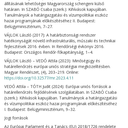
állításának lehetőségei Magyarország schengeni külső
határain. In SZABÓ Csaba (szerk.): Kihívások kapujában.
Tanulmányok a határigazgatási és vízumpolitikai eszköz
hazai programjának előkészítéséhez II. Budapest:
Belügyminisztérium, 7–27.
VÁJLOK László (2017): A határbiztonsági rendszer
hatékonyságát növelő infrastrukturális, műszaki és technikai
fejlesztések 2016. évben. In Rendőrségi évkönyv 2016.
Budapest: Országos Rendőr-főkapitányság, 1–4.
VÁJLOK László – VEDÓ Attila (2023): Minőségügy és
határellenőrzés európai uniós stratégiai megközelítésben.
Magyar Rendészet, (4), 203–219. Online:
https://doi.org/10.32577/mr.2023.4.11
VEDÓ Attila – TÓTH Judit (2024): Európai uniós források a
határellenőrzés fejlődésének szolgálatában. In SZABÓ Csaba
(szerk.): Kihívások kapujában. Tanulmányok a határigazgatási
és vízumpolitikai eszköz hazai programjának előkészítéséhez
I. Budapest: Belügyminisztérium, 9–32.
Jogi források
Az Európai Parlament és a Tanács (EU) 2018/1726 rendelete