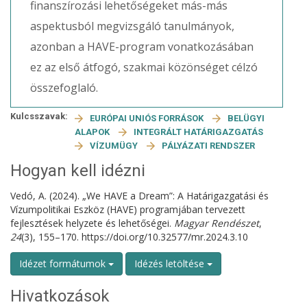
finanszírozási lehetőségeket más-más
aspektusból megvizsgáló tanulmányok,
azonban a HAVE-program vonatkozásában
ez az első átfogó, szakmai közönséget célzó
összefoglaló.
Kulcsszavak:
EURÓPAI UNIÓS FORRÁSOK
BELÜGYI
ALAPOK
INTEGRÁLT HATÁRIGAZGATÁS
VÍZUMÜGY
PÁLYÁZATI RENDSZER
Hogyan kell idézni
Vedó, A. (2024). „We HAVE a Dream”: A Határigazgatási és
Vízumpolitikai Eszköz (HAVE) programjában tervezett
fejlesztések helyzete és lehetőségei.
Magyar Rendészet
,
24
(3), 155–170. https://doi.org/10.32577/mr.2024.3.10
Idézet formátumok
Idézés letöltése
Hivatkozások