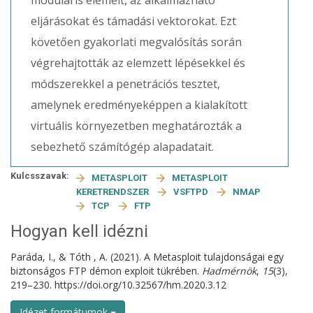
moduláris elemeit, az alkalmazható
eljárásokat és támadási vektorokat. Ezt
követően gyakorlati megvalósítás során
végrehajtották az elemzett lépésekkel és
módszerekkel a penetrációs tesztet,
amelynek eredményeképpen a kialakított
virtuális környezetben meghatározták a
sebezhető számítógép alapadatait.
Kulcsszavak:
METASPLOIT
METASPLOIT
KERETRENDSZER
VSFTPD
NMAP
TCP
FTP
Hogyan kell idézni
Paráda, I., & Tóth , A. (2021). A Metasploit tulajdonságai egy
biztonságos FTP démon exploit tükrében.
Hadmérnök
,
15
(3),
219–230. https://doi.org/10.32567/hm.2020.3.12
Idézet formátumok