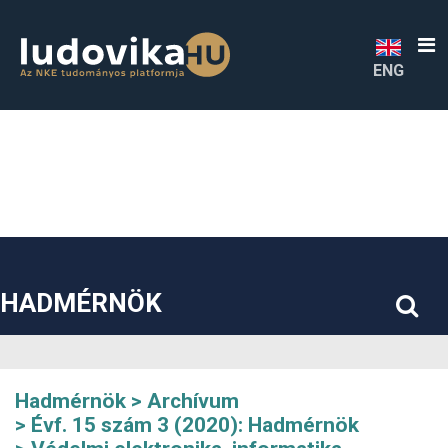
##plugins.themes.bootstrap3.accessible_menu.label##
##plugins.themes.bootstrap3.accessible_menu.main_navigatio
##plugins.themes.bootstrap3.accessible_menu.main_content#
##plugins.themes.bootstrap3.accessible_menu.sidebar##
ENG
HADMÉRNÖK
Hadmérnök
Archívum
Évf. 15 szám 3 (2020): Hadmérnök