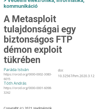
Védelmi elektronika, informatika,
kommunikáció
A Metasploit
tulajdonságai egy
biztonságos FTP
démon exploit
tükrében
Paráda István
doi:
https://orcid.org/0000-0002-3083-
10.32567/hm.2020.3.12
6015
Tóth András
https://orcid.org/0000-0001-6098-
3262
Copyright (c) 2021 Hadmérnök