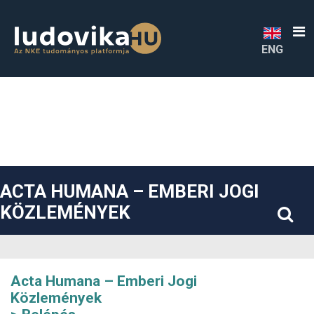
##plugins.themes.bootstrap3.accessible_menu.label##
##plugins.themes.bootstrap3.accessible_menu.main_navigatio
##plugins.themes.bootstrap3.accessible_menu.main_content#
##plugins.themes.bootstrap3.accessible_menu.sidebar##
ENG
ACTA HUMANA – EMBERI JOGI
KÖZLEMÉNYEK
Acta Humana – Emberi Jogi
Közlemények