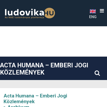
##plugins.themes.bootstrap3.accessible_menu.label##
##plugins.themes.bootstrap3.accessible_menu.main_navigatio
##plugins.themes.bootstrap3.accessible_menu.main_content#
##plugins.themes.bootstrap3.accessible_menu.sidebar##
ENG
ACTA HUMANA – EMBERI JOGI
KÖZLEMÉNYEK
Acta Humana – Emberi Jogi
Közlemények