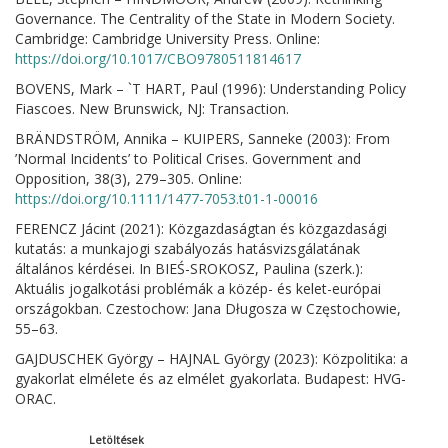
Governance. The Centrality of the State in Modern Society.
Cambridge: Cambridge University Press. Online:
https://doi.org/10.1017/CBO9780511814617
BOVENS, Mark – `T HART, Paul (1996): Understanding Policy
Fiascoes. New Brunswick, NJ: Transaction.
BRÄNDSTRÖM, Annika – KUIPERS, Sanneke (2003): From
’Normal Incidents’ to Political Crises. Government and
Opposition, 38(3), 279–305. Online:
https://doi.org/10.1111/1477-7053.t01-1-00016
FERENCZ Jácint (2021): Közgazdaságtan és közgazdasági
kutatás: a munkajogi szabályozás hatásvizsgálatának
általános kérdései. In BIEŚ-SROKOSZ, Paulina (szerk.):
Aktuális jogalkotási problémák a közép- és kelet-európai
országokban. Czestochow: Jana Długosza w Częstochowie,
55–63.
GAJDUSCHEK György – HAJNAL György (2023): Közpolitika: a
gyakorlat elmélete és az elmélet gyakorlata. Budapest: HVG-
ORAC.
Letöltések