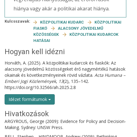
hiánya vagy akár a politikai akarat hiánya.
Kulcsszavak:
KÖZPOLITIKAI KUDARC
KÖZPOLITIKAI
FIASKÓ
ALACSONY JÖVEDELMŰ
KÖZÖSSÉGEK
KÖZPOLITIKAI KUDARCOK
HATÁSAI
Hogyan kell idézni
Horváth, A. (2025). A közpolitikai kudarcok és fiaskók: Az
alacsony jövedelmű közösségeket érő nagymértékű hatások
okainak és következményeinek rövid vázlata.
Acta Humana –
Emberi Jogi Közlemények
,
13
(2), 135–142.
https://doi.org/10.32566/ah.2025.2.8
Idézet formátumok
Hivatkozások
ARGYROUS, George (2009): Evidence for Policy and Decision-
Making. Sydney: UNSW Press.
BELL, Stephen – HINDMOOR, Andrew (2009): Rethinking