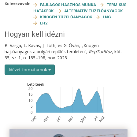
Kulcsszavak:
FAJLAGOS HASZNOS MUNKA
TERMIKUS
HATÁSFOK
ALTERNATÍV TÜZELŐANYAGOK
KRIOGÉN TÜZELŐANYAGOK
LNG
LH2
Hogyan kell idézni
B. Varga, L. Kavas, J. Tóth, és G. Óvári, „Kriogén
hajtóanyagok a polgári repülés területén”,
RepTudKoz
, köt.
35, sz. 1, o. 185–198, nov. 2023.
Idézet formátumok
Letöltések