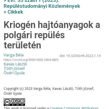
Évf. 35 szám 1 (2023):
Repüléstudományi Közlemények
Cikkek
Kriogén hajtóanyagok a
polgári repülés
területén
Varga Béla
doi:
10.32560/rk.2023.1.14
https://orcid.org/0000-0003-3454-0825
Kavas László
Tóth József
Óvári Gyula
Copyright (c) 2023 Varga Béla, Kavas László, Tóth József,
Óvári Gyula
This work is licensed under a
Creative Commons Attribution-