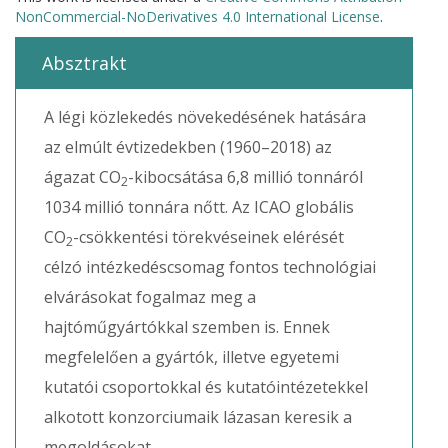
NonCommercial-NoDerivatives 4.0 International License
.
Absztrakt
A légi közlekedés növekedésének hatására
az elmúlt évtizedekben (1960–2018) az
ágazat CO
-kibocsátása 6,8 millió tonnáról
2
1034 millió tonnára nőtt. Az ICAO globális
CO
-csökkentési törekvéseinek elérését
2
célzó intézkedéscsomag fontos technológiai
elvárásokat fogalmaz meg a
hajtóműgyártókkal szemben is. Ennek
megfelelően a gyártók, illetve egyetemi
kutatói csoportokkal és kutatóintézetekkel
alkotott konzorciumaik lázasan keresik a
megoldásokat.