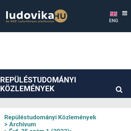
##plugins.themes.bootstrap3.accessible_menu.label##
##plugins.themes.bootstrap3.accessible_menu.main_navigatio
##plugins.themes.bootstrap3.accessible_menu.main_content#
##plugins.themes.bootstrap3.accessible_menu.sidebar##
ENG
REPÜLÉSTUDOMÁNYI
KÖZLEMÉNYEK
Repüléstudományi Közlemények
Archívum