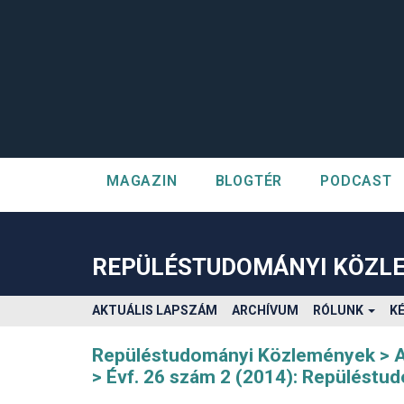
MAGAZIN
BLOGTÉR
PODCAST
##plugins.themes.bootstrap3.accessible_menu.label##
##plugins.themes.bootstrap3.accessible_menu.main_navigatio
##plugins.themes.bootstrap3.accessible_menu.main_content#
REPÜLÉSTUDOMÁNYI KÖZL
##plugins.themes.bootstrap3.accessible_menu.sidebar##
AKTUÁLIS LAPSZÁM
ARCHÍVUM
RÓLUNK
K
Repüléstudományi Közlemények
Évf. 26 szám 2 (2014): Repülést