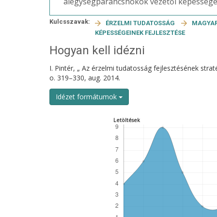
alegységparancsnokok vezetői képességei
Kulcsszavak:
ÉRZELMI TUDATOSSÁG
MAGYA
KÉPESSÉGEINEK FEJLESZTÉSE
Hogyan kell idézni
I. Pintér, „ Az érzelmi tudatosság fejlesztésének st
o. 319–330, aug. 2014.
Idézet formátumok
Letöltések