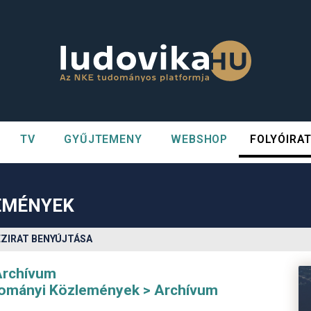
TV
GYŰJTEMENY
WEBSHOP
FOLYÓIRA
n##
#
EMÉNYEK
ÉZIRAT BENYÚJTÁSA
Archívum
udományi Közlemények
Archívum