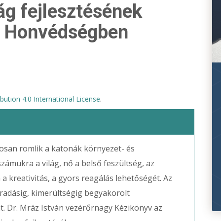
ág fejlesztésének
ar Honvédségben
ution 4.0 International License
.
osan romlik a katonák környezet- és
zámukra a világ, nő a belső feszültség, az
 a kreativitás, a gyors reagálás lehetőségét. Az
radásig, kimerültségig begyakorolt
t. Dr. Mráz István vezérőrnagy Kézikönyv az