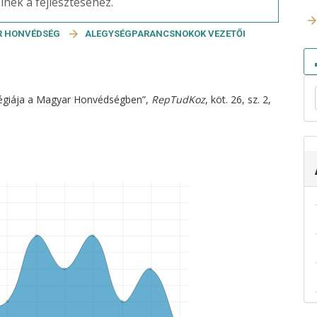
nek a fejlesztéséhez.
R HONVÉDSÉG
ALEGYSÉGPARANCSNOKOK VEZETŐI
ratégiája a Magyar Honvédségben”,
RepTudKoz
, köt. 26, sz. 2,