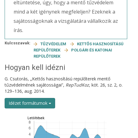
eltüntetése, úgy, hogy a mentő tűzvédelem
mind a két igénynek megfeleljen? Ezeknek a
sajátosságoknak a vizsgálatára vállalkozik az
írás.
Kulcsszavak:
TŰZVÉDELEM
KETTŐS HASZNOSÍTÁSÚ
REPÜLŐTEREK
POLGÁRI ÉS KATONAI
REPÜLŐTEREK
Hogyan kell idézni
G. Csutorás, „Kettős hasznosítású repülőterek mentő
tűzvédelmének sajátosságai”,
RepTudKoz
, köt. 26, sz. 2, o.
129–136, aug. 2014.
Idézet formátumok
Letöltések