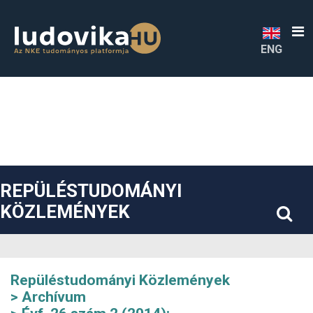
##plugins.themes.bootstrap3.accessible_menu.label##
##plugins.themes.bootstrap3.accessible_menu.main_navigatio
##plugins.themes.bootstrap3.accessible_menu.main_content#
##plugins.themes.bootstrap3.accessible_menu.sidebar##
ENG
REPÜLÉSTUDOMÁNYI
KÖZLEMÉNYEK
Repüléstudományi Közlemények
Archívum