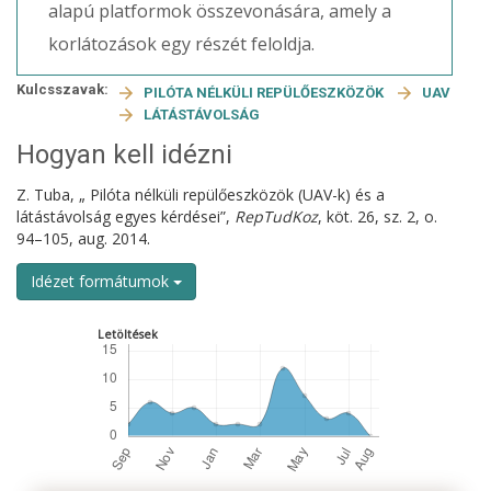
alapú platformok összevonására, amely a
korlátozások egy részét feloldja.
Kulcsszavak:
PILÓTA NÉLKÜLI REPÜLŐESZKÖZÖK
UAV
LÁTÁSTÁVOLSÁG
Hogyan kell idézni
Z. Tuba, „ Pilóta nélküli repülőeszközök (UAV-k) és a
látástávolság egyes kérdései”,
RepTudKoz
, köt. 26, sz. 2, o.
94–105, aug. 2014.
Idézet formátumok
Letöltések