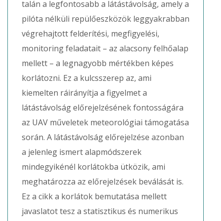
talán a legfontosabb a látástávolság, amely a
pilóta nélküli repülőeszközök leggyakrabban
végrehajtott felderítési, megfigyelési,
monitoring feladatait – az alacsony felhőalap
mellett – a legnagyobb mértékben képes
korlátozni. Ez a kulcsszerep az, ami
kiemelten ráirányítja a figyelmet a
látástávolság előrejelzésének fontosságára
az UAV műveletek meteorológiai támogatása
során. A látástávolság előrejelzése azonban
a jelenleg ismert alapmódszerek
mindegyikénél korlátokba ütközik, ami
meghatározza az előrejelzések beválását is.
Ez a cikk a korlátok bemutatása mellett
javaslatot tesz a statisztikus és numerikus