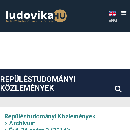
##plugins.themes.bootstrap3.accessible_menu.label##
##plugins.themes.bootstrap3.accessible_menu.main_navigatio
##plugins.themes.bootstrap3.accessible_menu.main_content#
##plugins.themes.bootstrap3.accessible_menu.sidebar##
ENG
REPÜLÉSTUDOMÁNYI
KÖZLEMÉNYEK
Repüléstudományi Közlemények
Archívum