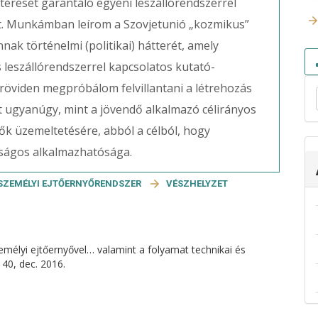
atérését garantáló egyéni leszállórendszerrel
t. Munkámban leírom a Szovjetunió „kozmikus”
nak történelmi (politikai) hátterét, amely
is leszállórendszerrel kapcsolatos kutató-
röviden megpróbálom felvillantani a létrehozás
át ugyanúgy, mint a jövendő alkalmazó célirányos
yők üzemeltetésére, abból a célból, hogy
onságos alkalmazhatósága.
SZEMÉLYI EJTŐERNYŐRENDSZER
VÉSZHELYZET
személyi ejtőernyővel… valamint a folyamat technikai és
–140, dec. 2016.