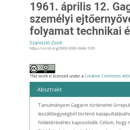
1961. április 12. Ga
személyi ejtőernyőv
folyamat technikai é
Szaniszló Zsolt
https://orcid.org/0000-0003-0646-1505
This work is licensed under a
Creative Commons Attrib
Absztrakt
Tanulmányom Gagarin történelmi űrrepülé
leszállóegységből történő katapultálásáho
földetéréséhez kapcsolódik. Célom, hogy