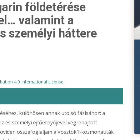
garin földetérése
el… valamint a
s személyi háttere
ution 4.0 International License
.
séhez, különösen annak utolsó fázisához: a
z és személyi ejtőernyőjével végrehajtott
 röviden összefoglaljam a Vosztok1-kozmonauták