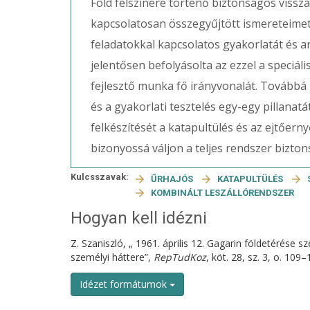
Föld felszínére történő biztonságos vissz
kapcsolatosan összegyűjtött ismereteime
feladatokkal kapcsolatos gyakorlatát és an
jelentősen befolyásolta az ezzel a speciál
fejlesztő munka fő irányvonalát. Továbbá 
és a gyakorlati tesztelés egy-egy pillanat
felkészítését a katapultülés és az ejtőern
bizonyossá váljon a teljes rendszer bizt
Kulcsszavak:
ŰRHAJÓS
KATAPULTÜLÉS
KOMBINÁLT LESZÁLLÓRENDSZER
Hogyan kell idézni
Z. Szaniszló, „ 1961. április 12. Gagarin földetérése 
személyi háttere”,
RepTudKoz
, köt. 28, sz. 3, o. 109
Idézet formátumok