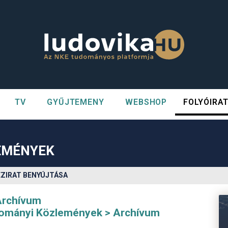
TV
GYŰJTEMENY
WEBSHOP
FOLYÓIRA
n##
#
EMÉNYEK
ÉZIRAT BENYÚJTÁSA
Archívum
udományi Közlemények
Archívum