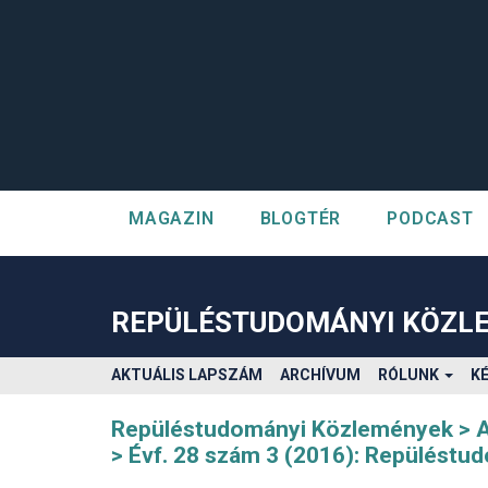
MAGAZIN
BLOGTÉR
PODCAST
##plugins.themes.bootstrap3.accessible_menu.label##
##plugins.themes.bootstrap3.accessible_menu.main_navigatio
##plugins.themes.bootstrap3.accessible_menu.main_content#
REPÜLÉSTUDOMÁNYI KÖZL
##plugins.themes.bootstrap3.accessible_menu.sidebar##
AKTUÁLIS LAPSZÁM
ARCHÍVUM
RÓLUNK
K
Repüléstudományi Közlemények
Évf. 28 szám 3 (2016): Repülést