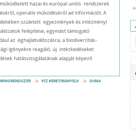
 működtetett hazai és európai uniós rendszerek
ítéséről, operatív működéséről ad információt. A
rdekében született egyezmények és intézményi
álózatok felépítése, egymást támogató
ául az éghajlatváltozásra, a biodiverzitás-
gi igényekre reagáló, új intézkedéseket
ések hatásvizsgálatának alapját képező
ORINGRENDSZER
VÍZ KERETIRÁNYELV
DUNA