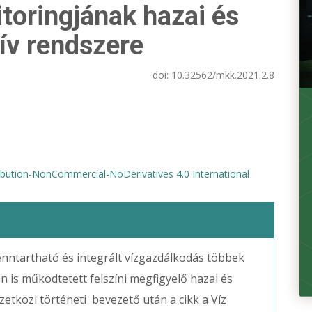
itoringjának hazai és
ív rendszere
doi:
10.32562/mkk.2021.2.8
bution-NonCommercial-NoDerivatives 4.0 International
fenntartható és integrált vízgazdálkodás többek
is működtetett felszíni megfigyelő hazai és
etközi történeti bevezető után a cikk a Víz