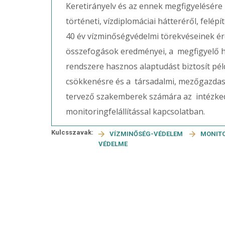
Keretirányelv és az ennek megfigyelésére
történeti, vízdiplomáciai hátteréről, felép
40 év vízminőségvédelmi törekvéseinek é
összefogások eredményei, a megfigyelő h
rendszere hasznos alaptudást biztosít péld
csökkenésre és a társadalmi, mezőgazdasá
tervező szakemberek számára az intézked
monitoringfelállítással kapcsolatban.
Kulcsszavak:
VÍZMINŐSÉG-VÉDELEM
MONIT
VÉDELME