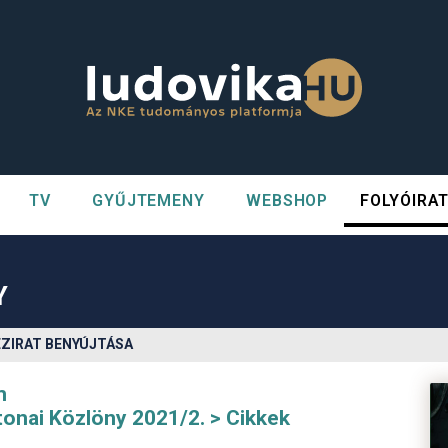
TV
GYŰJTEMENY
WEBSHOP
FOLYÓIRA
n##
#
Y
ÉZIRAT BENYÚJTÁSA
m
tonai Közlöny 2021/2.
Cikkek