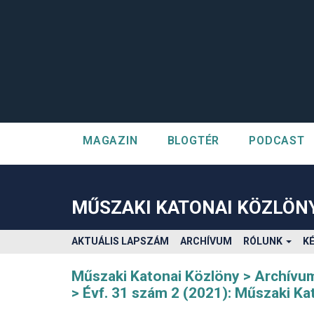
MAGAZIN
BLOGTÉR
PODCAST
##plugins.themes.bootstrap3.accessible_menu.label##
##plugins.themes.bootstrap3.accessible_menu.main_navigatio
##plugins.themes.bootstrap3.accessible_menu.main_content#
MŰSZAKI KATONAI KÖZLÖN
##plugins.themes.bootstrap3.accessible_menu.sidebar##
AKTUÁLIS LAPSZÁM
ARCHÍVUM
RÓLUNK
K
Műszaki Katonai Közlöny
Archívu
Évf. 31 szám 2 (2021): Műszaki Ka