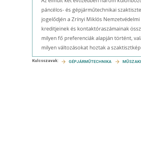
Az elmúlt két évtizedben három különböző
páncélos- és gépjárműtechnikai szaktiszt
jogelődjén a Zrínyi Miklós Nemzetvédelmi
kreditjeinek és kontaktóraszámainak össze
milyen fő preferenciák alapján történt, 
milyen változásokat hoztak a szaktisztké
Kulcsszavak:
GÉPJÁRMŰTECHNIKA
MŰSZAK