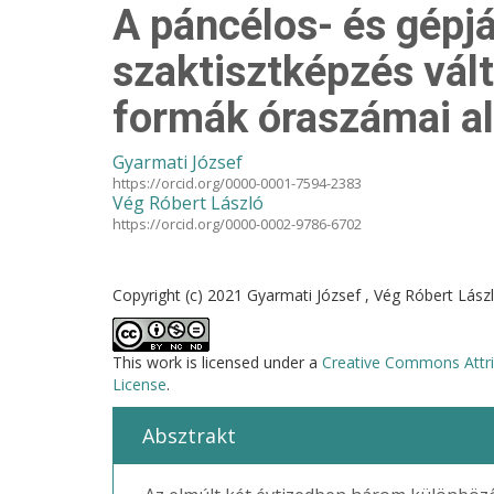
A páncélos- és gépj
szaktisztképzés vál
formák óraszámai a
Gyarmati József
https://orcid.org/0000-0001-7594-2383
Vég Róbert László
https://orcid.org/0000-0002-9786-6702
Copyright (c) 2021 Gyarmati József , Vég Róbert Lász
This work is licensed under a
Creative Commons Attri
License
.
Absztrakt