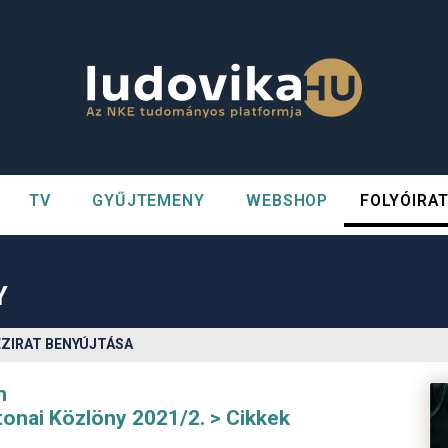
TV
GYŰJTEMENY
WEBSHOP
FOLYÓIRA
n##
#
Y
ÉZIRAT BENYÚJTÁSA
m
tonai Közlöny 2021/2.
Cikkek