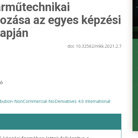
árműtechnikai
tozása az egyes képzési
lapján
doi:
10.32562/mkk.2021.2.7
ló
bution-NonCommercial-NoDerivatives 4.0 International