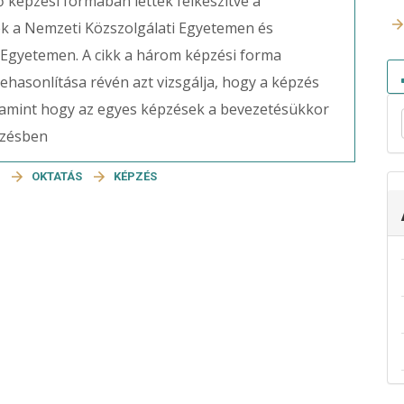
 képzési formában lettek felkészítve a
ek a Nemzeti Közszolgálati Egyetemen és
 Egyetemen. A cikk a három képzési forma
hasonlítása révén azt vizsgálja, hogy a képzés
valamint hogy az egyes képzések a bevezetésükkor
pzésben
I
OKTATÁS
KÉPZÉS