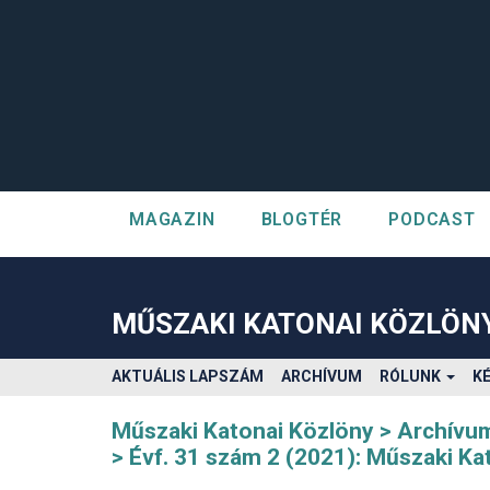
MAGAZIN
BLOGTÉR
PODCAST
##plugins.themes.bootstrap3.accessible_menu.label##
##plugins.themes.bootstrap3.accessible_menu.main_navigatio
##plugins.themes.bootstrap3.accessible_menu.main_content#
MŰSZAKI KATONAI KÖZLÖN
##plugins.themes.bootstrap3.accessible_menu.sidebar##
AKTUÁLIS LAPSZÁM
ARCHÍVUM
RÓLUNK
K
Műszaki Katonai Közlöny
Archívu
Évf. 31 szám 2 (2021): Műszaki Ka