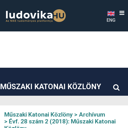
##plugins.themes.bootstrap3.accessible_menu.label##
##plugins.themes.bootstrap3.accessible_menu.main_navigatio
##plugins.themes.bootstrap3.accessible_menu.main_content#
##plugins.themes.bootstrap3.accessible_menu.sidebar##
ENG
MŰSZAKI KATONAI KÖZLÖNY
Műszaki Katonai Közlöny
Archívum
Évf. 28 szám 2 (2018): Műszaki Katonai