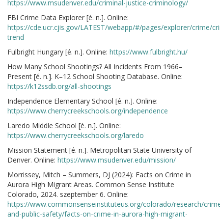
https://www.msudenver.edu/criminal-justice-criminology/
FBI Crime Data Explorer [é. n.]. Online:
https://cde.ucr.cjis.gov/LATEST/webapp/#/pages/explorer/crime/cr
trend
Fulbright Hungary [é. n.]. Online:
https://www.fulbright.hu/
How Many School Shootings? All Incidents From 1966–
Present [é. n.]. K–12 School Shooting Database. Online:
https://k12ssdb.org/all-shootings
Independence Elementary School [é. n.]. Online:
https://www.cherrycreekschools.org/independence
Laredo Middle School [é. n.]. Online:
https://www.cherrycreekschools.org/laredo
Mission Statement [é. n.]. Metropolitan State University of
Denver. Online:
https://www.msudenver.edu/mission/
Morrissey, Mitch – Summers, DJ (2024): Facts on Crime in
Aurora High Migrant Areas. Common Sense Institute
Colorado, 2024. szeptember 6. Online:
https://www.commonsenseinstituteus.org/colorado/research/crim
and-public-safety/facts-on-crime-in-aurora-high-migrant-