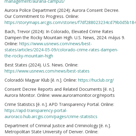
management/auraria-campus/
Aurora Police Department (2024): Aurora Consent Decree.
Our Commitment to Progress. Online:
https://storymaps.arcgis.com/stories/f7df288023234cd79b0d5b1
Bach, Trevor (2024): In Colorado, Elevated Crime Rates
Dampen the Rocky Mountain High. U.S. News, 2024. május 9.
Online:
https://www.usnews.com/news/best-
states/articles/2024-05-09/colorado-crime-rates-dampen-
the-rocky-mountain-high
Best States (2024). U.S. News. Online:
https://www.usnews.com/news/best-states
Coloradói Magyar Klub [é. n.]. Online:
https://huclub.org/
Consent Decree Reports and Related Documents [é. n.].
Aurora Monitor. Online: www.auroramonitor.org/reports
Crime Statistics [é. n.]. APD Transparency Portal. Online:
https://apd-transparency-portal-
auroraco.hub.arcgis.com/pages/crime-statistics
Department of Criminal Justice and Criminology [é. n.].
Metropolitan State University of Denver. Online: