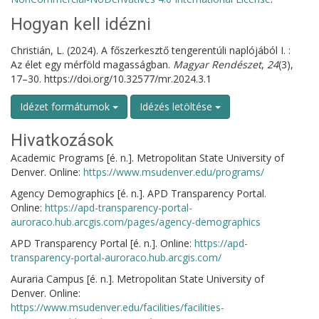
Hogyan kell idézni
Christián, L. (2024). A főszerkesztő tengerentúli naplójából I. :
Az élet egy mérföld magasságban.
Magyar Rendészet
,
24
(3),
17–30. https://doi.org/10.32577/mr.2024.3.1
Idézet formátumok
Idézés letöltése
Hivatkozások
Academic Programs [é. n.]. Metropolitan State University of
Denver. Online:
https://www.msudenver.edu/programs/
Agency Demographics [é. n.]. APD Transparency Portal.
Online:
https://apd-transparency-portal-
auroraco.hub.arcgis.com/pages/agency-demographics
APD Transparency Portal [é. n.]. Online:
https://apd-
transparency-portal-auroraco.hub.arcgis.com/
Auraria Campus [é. n.]. Metropolitan State University of
Denver. Online:
https://www.msudenver.edu/facilities/facilities-