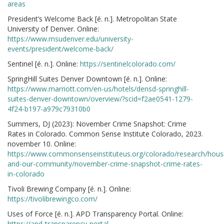
areas
President’s Welcome Back [é. n.]. Metropolitan State
University of Denver. Online:
https://www.msudenver.edu/university-
events/president/welcome-back/
Sentinel [é. n.]. Online:
https://sentinelcolorado.com/
SpringHill Suites Denver Downtown [é. n.]. Online:
https://www.marriott.com/en-us/hotels/densd-springhill-
suites-denver-downtown/overview/?scid=f2ae0541-1279-
4f24-b197-a979c79310b0
Summers, DJ (2023): November Crime Snapshot: Crime
Rates in Colorado. Common Sense Institute Colorado, 2023.
november 10. Online:
https://www.commonsenseinstituteus.org/colorado/research/hous
and-our-community/november-crime-snapshot-crime-rates-
in-colorado
Tivoli Brewing Company [é. n.]. Online:
https://tivolibrewingco.com/
Uses of Force [é. n.]. APD Transparency Portal. Online:
https://apd-transparency-portal-