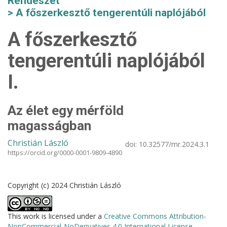
Rendészet
A főszerkesztő tengerentúli naplójából
A főszerkesztő
tengerentúli naplójából
I.
Az élet egy mérföld
magasságban
Christián László
doi:
10.32577/mr.2024.3.1
https://orcid.org/0000-0001-9809-4890
Copyright (c) 2024 Christián László
This work is licensed under a
Creative Commons Attribution-
NonCommercial-NoDerivatives 4.0 International License
.