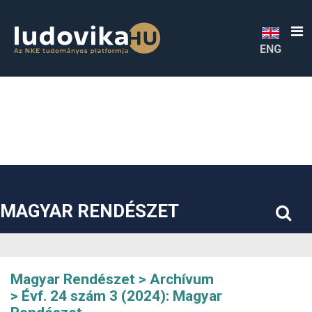
##plugins.themes.bootstrap3.accessible_menu.label##
##plugins.themes.bootstrap3.accessible_menu.main_navigatio
##plugins.themes.bootstrap3.accessible_menu.main_content#
##plugins.themes.bootstrap3.accessible_menu.sidebar##
ENG
MAGYAR RENDÉSZET
Magyar Rendészet
Archívum
Évf. 24 szám 3 (2024): Magyar