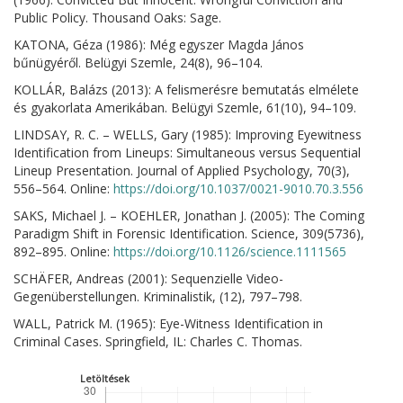
Public Policy. Thousand Oaks: Sage.
KATONA, Géza (1986): Még egyszer Magda János
bűnügyéről. Belügyi Szemle, 24(8), 96–104.
KOLLÁR, Balázs (2013): A felismerésre bemutatás elmélete
és gyakorlata Amerikában. Belügyi Szemle, 61(10), 94–109.
LINDSAY, R. C. – WELLS, Gary (1985): Improving Eyewitness
Identification from Lineups: Simultaneous versus Sequential
Lineup Presentation. Journal of Applied Psychology, 70(3),
556–564. Online:
https://doi.org/10.1037/0021-9010.70.3.556
SAKS, Michael J. – KOEHLER, Jonathan J. (2005): The Coming
Paradigm Shift in Forensic Identification. Science, 309(5736),
892–895. Online:
https://doi.org/10.1126/science.1111565
SCHÄFER, Andreas (2001): Sequenzielle Video-
Gegenüberstellungen. Kriminalistik, (12), 797–798.
WALL, Patrick M. (1965): Eye-Witness Identification in
Criminal Cases. Springfield, IL: Charles C. Thomas.
Letöltések