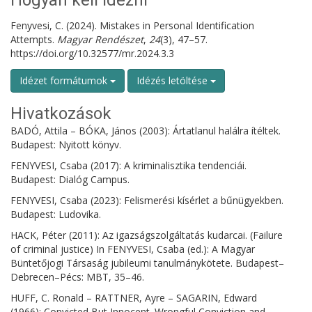
Hogyan kell idézni
Fenyvesi, C. (2024). Mistakes in Personal Identification
Attempts.
Magyar Rendészet
,
24
(3), 47–57.
https://doi.org/10.32577/mr.2024.3.3
Idézet formátumok
Idézés letöltése
Hivatkozások
BADÓ, Attila – BÓKA, János (2003): Ártatlanul halálra ítéltek.
Budapest: Nyitott könyv.
FENYVESI, Csaba (2017): A kriminalisztika tendenciái.
Budapest: Dialóg Campus.
FENYVESI, Csaba (2023): Felismerési kísérlet a bűnügyekben.
Budapest: Ludovika.
HACK, Péter (2011): Az igazságszolgáltatás kudarcai. (Failure
of criminal justice) In FENYVESI, Csaba (ed.): A Magyar
Büntetőjogi Társaság jubileumi tanulmánykötete. Budapest–
Debrecen–Pécs: MBT, 35–46.
HUFF, C. Ronald – RATTNER, Ayre – SAGARIN, Edward
(1966): Convicted But Innocent. Wrongful Conviction and