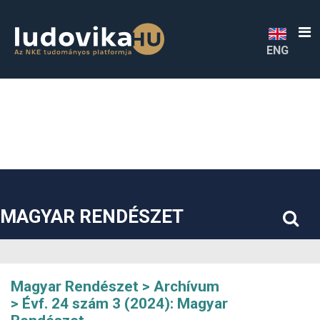
##plugins.themes.bootstrap3.accessible_menu.label##
##plugins.themes.bootstrap3.accessible_menu.main_navigatio
##plugins.themes.bootstrap3.accessible_menu.main_content#
##plugins.themes.bootstrap3.accessible_menu.sidebar##
ENG
MAGYAR RENDÉSZET
Magyar Rendészet
Archívum
Évf. 24 szám 3 (2024): Magyar