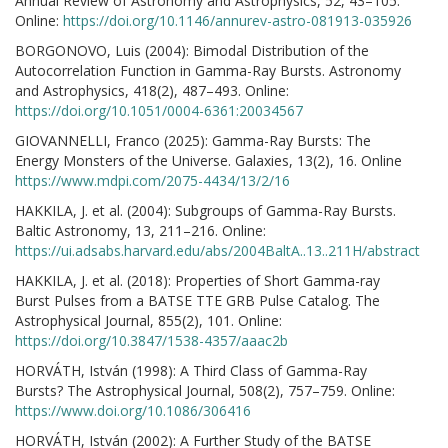
Annual Review of Astronomy and Astrophysics, 52, 43–105.
Online:
https://doi.org/10.1146/annurev-astro-081913-035926
BORGONOVO, Luis (2004): Bimodal Distribution of the
Autocorrelation Function in Gamma-Ray Bursts. Astronomy
and Astrophysics, 418(2), 487–493. Online:
https://doi.org/10.1051/0004-6361:20034567
GIOVANNELLI, Franco (2025): Gamma-Ray Bursts: The
Energy Monsters of the Universe. Galaxies, 13(2), 16. Online
https://www.mdpi.com/2075-4434/13/2/16
HAKKILA, J. et al. (2004): Subgroups of Gamma-Ray Bursts.
Baltic Astronomy, 13, 211–216. Online:
https://ui.adsabs.harvard.edu/abs/2004BaltA..13..211H/abstract
HAKKILA, J. et al. (2018): Properties of Short Gamma-ray
Burst Pulses from a BATSE TTE GRB Pulse Catalog. The
Astrophysical Journal, 855(2), 101. Online:
https://doi.org/10.3847/1538-4357/aaac2b
HORVÁTH, István (1998): A Third Class of Gamma-Ray
Bursts? The Astrophysical Journal, 508(2), 757–759. Online:
https://www.doi.org/10.1086/306416
HORVÁTH, István (2002): A Further Study of the BATSE