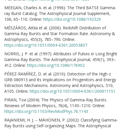
MEEGAN, Charles A. et al. (1996): The Third BATSE Gamma-
ray Burst Catalog. The Astrophysical Journal Supplement,
106, 65–110. Online:
https://doi.org/10.1086/192329
MÉSZÁROS, Attila et al. (2006): Redshift Distribution of
Gamma-Ray Bursts and Star Formation Rate. Astronomy &
Astrophysics, 455(3), 785–790. Online:
https://doi.org/10.1051/0004-6361:20053807
NORRIS, J. P. et al. (1997): Attributes of Pulses in Long Bright
Gamma-Ray Bursts. The Astrophysical Journal, 459(1), 393–
412. Online:
https://doi.org/10.1086/176902
PÉREZ-RAMÍREZ, D. et al. (2010): Detection of the High-z
GRB 080913 and Its Implications on Progenitors and Energy
Extraction Mechanisms. Astronomy and Astrophysics, 510,
A105. Online:
https://doi.org/10.1051/0004-6361/200811151
PIRAN, Tsvi (2004): The Physics of Gamma-Ray Bursts.
Reviews of Modern Physics, 76(4), 1143–1210. Online:
https://doi.org/10.1103/RevModPhys.76.1143
RAJANIEMI, H. J. – MÄHÖNEN, P. (2002): Classifying Gamma-
Ray Bursts using Self-organizing Maps. The Astrophysical