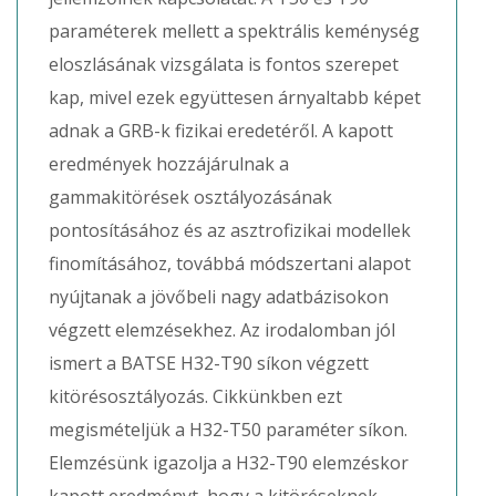
paraméterek mellett a spektrális keménység
eloszlásának vizsgálata is fontos szerepet
kap, mivel ezek együttesen árnyaltabb képet
adnak a GRB-k fizikai eredetéről. A kapott
eredmények hozzájárulnak a
gammakitörések osztályozásának
pontosításához és az asztrofizikai modellek
finomításához, továbbá módszertani alapot
nyújtanak a jövőbeli nagy adatbázisokon
végzett elemzésekhez. Az irodalomban jól
ismert a BATSE H32-T90 síkon végzett
kitörésosztályozás. Cikkünkben ezt
megismételjük a H32-T50 paraméter síkon.
Elemzésünk igazolja a H32-T90 elemzéskor