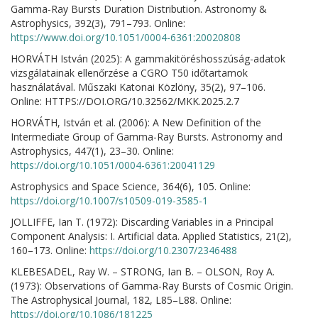
Gamma-Ray Bursts Duration Distribution. Astronomy &
Astrophysics, 392(3), 791–793. Online:
https://www.doi.org/10.1051/0004-6361:20020808
HORVÁTH István (2025): A gammakitöréshosszúság-adatok
vizsgálatainak ellenőrzése a CGRO T50 időtartamok
használatával. Műszaki Katonai Közlöny, 35(2), 97–106.
Online: HTTPS://DOI.ORG/10.32562/MKK.2025.2.7
HORVÁTH, István et al. (2006): A New Definition of the
Intermediate Group of Gamma-Ray Bursts. Astronomy and
Astrophysics, 447(1), 23–30. Online:
https://doi.org/10.1051/0004-6361:20041129
Astrophysics and Space Science, 364(6), 105. Online:
https://doi.org/10.1007/s10509-019-3585-1
JOLLIFFE, Ian T. (1972): Discarding Variables in a Principal
Component Analysis: I. Artificial data. Applied Statistics, 21(2),
160–173. Online:
https://doi.org/10.2307/2346488
KLEBESADEL, Ray W. – STRONG, Ian B. – OLSON, Roy A.
(1973): Observations of Gamma-Ray Bursts of Cosmic Origin.
The Astrophysical Journal, 182, L85–L88. Online:
https://doi.org/10.1086/181225