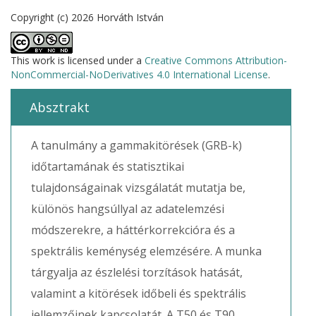
Copyright (c) 2026 Horváth István
This work is licensed under a
Creative Commons Attribution-
NonCommercial-NoDerivatives 4.0 International License
.
Absztrakt
A tanulmány a gammakitörések (GRB-k)
időtartamának és statisztikai
tulajdonságainak vizsgálatát mutatja be,
különös hangsúllyal az adatelemzési
módszerekre, a háttérkorrekcióra és a
spektrális keménység elemzésére. A munka
tárgyalja az észlelési torzítások hatását,
valamint a kitörések időbeli és spektrális
jellemzőinek kapcsolatát. A T50 és T90