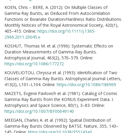
KOEN, Chris – BERE, A. (2012): On Multiple Classes of
Gamma-Ray Bursts, as Deduced From Autocorrelation
Functions or Bivariate Duration/Hardness Ratio Distributions.
Monthly Notices of the Royal Astronomical Society, 420(1),
405–415. Online:
https://doi.org/10.1111/j.1365-
2966.2011.20045.x
KOSHUT, Thomas M. et al. (1996): Systematic Effects on
Duration Measurements of Gamma-Ray Bursts.
Astrophysical Journal, 463(2), 570–579. Online:
https://doi.org/10.1086/177272
KOUVELIOTOU, Chryssa et al. (1993): Identification of Two
Classes of Gamma-Ray Bursts. Astrophysical Journal Letters,
413(2), L101–L104. Online:
https://doi.org/10.1086/186969
MAZETS, Evgenii Pavlovich et al. (1981): Catalog of Cosmic
Gamma-Ray Bursts from the KONUS Experiment Data. I.
Astrophysics and Space Science, 80(1), 3–83. Online:
https://doi.org/10.1007/BF00649140
MEEGAN, Charles A. et al. (1992): Spatial Distribution of
Gamma-Ray Bursts Observed by BATSE. Nature, 355, 143–
145. Online:
https://doi.org/10.1038/355143a0