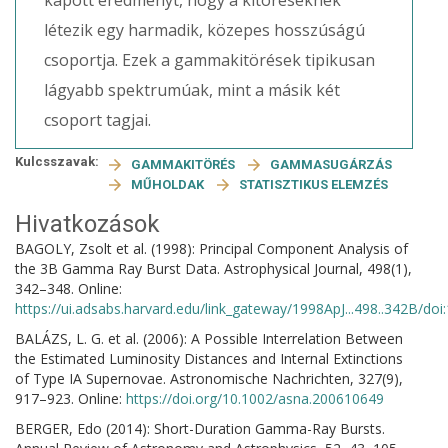
kapott eredményt, hogy a kitöréseknek
létezik egy harmadik, közepes hosszúságú
csoportja. Ezek a gammakitörések tipikusan
lágyabb spektrumúak, mint a másik két
csoport tagjai.
Kulcsszavak:
GAMMAKITÖRÉS
GAMMASUGÁRZÁS
MŰHOLDAK
STATISZTIKUS ELEMZÉS
Hivatkozások
BAGOLY, Zsolt et al. (1998): Principal Component Analysis of
the 3B Gamma Ray Burst Data. Astrophysical Journal, 498(1),
342–348. Online:
https://ui.adsabs.harvard.edu/link_gateway/1998ApJ...498..342B/do
BALÁZS, L. G. et al. (2006): A Possible Interrelation Between
the Estimated Luminosity Distances and Internal Extinctions
of Type IA Supernovae. Astronomische Nachrichten, 327(9),
917–923. Online:
https://doi.org/10.1002/asna.200610649
BERGER, Edo (2014): Short-Duration Gamma-Ray Bursts.