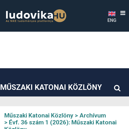
##plugins.themes.bootstrap3.accessible_menu.label##
##plugins.themes.bootstrap3.accessible_menu.main_navigatio
##plugins.themes.bootstrap3.accessible_menu.main_content#
##plugins.themes.bootstrap3.accessible_menu.sidebar##
ENG
MŰSZAKI KATONAI KÖZLÖNY
Műszaki Katonai Közlöny
Archívum
Évf. 36 szám 1 (2026): Műszaki Katonai