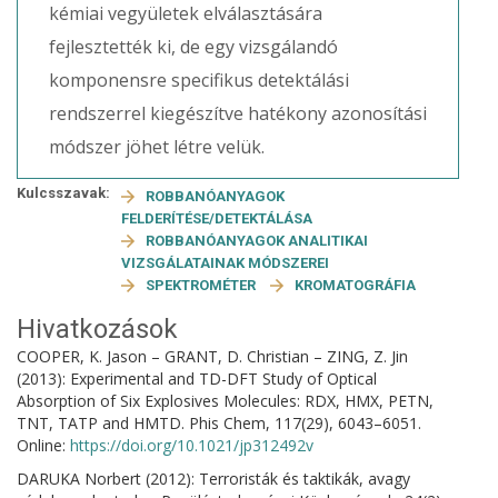
kémiai vegyületek elválasztására
fejlesztették ki, de egy vizsgálandó
komponensre specifikus detektálási
rendszerrel kiegészítve hatékony azonosítási
módszer jöhet létre velük.
Kulcsszavak:
ROBBANÓANYAGOK
FELDERÍTÉSE/DETEKTÁLÁSA
ROBBANÓANYAGOK ANALITIKAI
VIZSGÁLATAINAK MÓDSZEREI
SPEKTROMÉTER
KROMATOGRÁFIA
Hivatkozások
COOPER, K. Jason – GRANT, D. Christian – ZING, Z. Jin
(2013): Experimental and TD-DFT Study of Optical
Absorption of Six Explosives Molecules: RDX, HMX, PETN,
TNT, TATP and HMTD. Phis Chem, 117(29), 6043–6051.
Online:
https://doi.org/10.1021/jp312492v
DARUKA Norbert (2012): Terroristák és taktikák, avagy