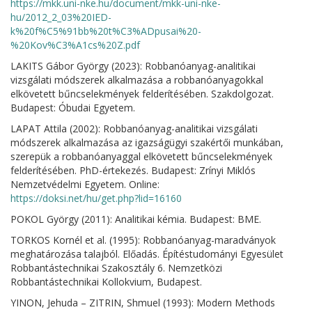
https://mkk.uni-nke.hu/document/mkk-uni-nke-
hu/2012_2_03%20IED-
k%20f%C5%91bb%20t%C3%ADpusai%20-
%20Kov%C3%A1cs%20Z.pdf
LAKITS Gábor György (2023): Robbanóanyag-analitikai
vizsgálati módszerek alkalmazása a robbanóanyagokkal
elkövetett bűncselekmények felderítésében. Szakdolgozat.
Budapest: Óbudai Egyetem.
LAPAT Attila (2002): Robbanóanyag-analitikai vizsgálati
módszerek alkalmazása az igazságügyi szakértői munkában,
szerepük a robbanóanyaggal elkövetett bűncselekmények
felderítésében. PhD-értekezés. Budapest: Zrínyi Miklós
Nemzetvédelmi Egyetem. Online:
https://doksi.net/hu/get.php?lid=16160
POKOL György (2011): Analitikai kémia. Budapest: BME.
TORKOS Kornél et al. (1995): Robbanóanyag-maradványok
meghatározása talajból. Előadás. Építéstudományi Egyesület
Robbantástechnikai Szakosztály 6. Nemzetközi
Robbantástechnikai Kollokvium, Budapest.
YINON, Jehuda – ZITRIN, Shmuel (1993): Modern Methods