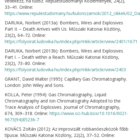
védekezz, ha tudsz. Repüléstudományi Közlemények, 24(2),
33–41. Online:
https://www.repulestudomany.hu/kulonszamok/2012_cikkek/02_Da
DARUKA, Norbert (2013a): Bombers, Wires and Explosives
Part II. – Death Arrives with Us. Műszaki Katonai Közlöny,
23(2), 64–72. Online:
https://folyoirat.ludovika.hu/index.php/mkk/article/view/2401/1671
DARUKA, Norbert (2013b): Bombers, Wires and Explosives
Part I. – Death within a Reach. Műszaki Katonai Közlöny,
23(2), 73–80. Online:
https://folyoirat.ludovika.hu/index.php/mkk/article/view/2403
GRANT, David Walter (1995): Capillary Gas Chromatography.
London: John Wiley and Sons.
KOLLA, Peter (1994): Gas Chromatography, Liquid
Chromatography and Ion Chromatograhy Adopted to the
Trace Analysis of Explosives. Journal of Chromatography,
674, 309–318. Online:
https://www.sci-hub.box/10.1016/0021-
9673(94)85236-7
KOVÁCS Zoltán (2012): Az improvizált robbanóeszközök főbb
típusai. Műszaki Katonai Közlöny, 22(2), 37–52. Online: