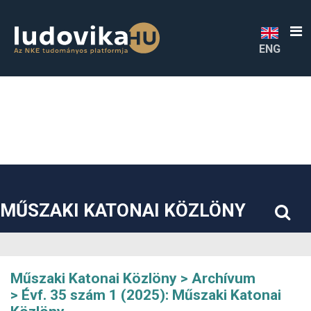
##plugins.themes.bootstrap3.accessible_menu.label##
##plugins.themes.bootstrap3.accessible_menu.main_navigatio
##plugins.themes.bootstrap3.accessible_menu.main_content#
##plugins.themes.bootstrap3.accessible_menu.sidebar##
ENG
MŰSZAKI KATONAI KÖZLÖNY
Műszaki Katonai Közlöny
Archívum
Évf. 35 szám 1 (2025): Műszaki Katonai