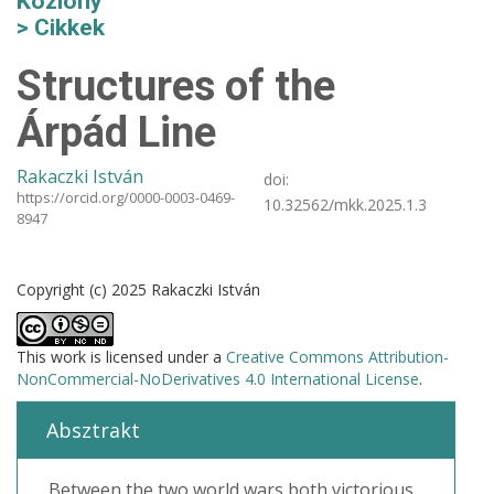
Közlöny
Cikkek
Structures of the
Árpád Line
Rakaczki István
doi:
https://orcid.org/0000-0003-0469-
10.32562/mkk.2025.1.3
8947
Copyright (c) 2025 Rakaczki István
This work is licensed under a
Creative Commons Attribution-
NonCommercial-NoDerivatives 4.0 International License
.
Absztrakt
Between the two world wars both victorious