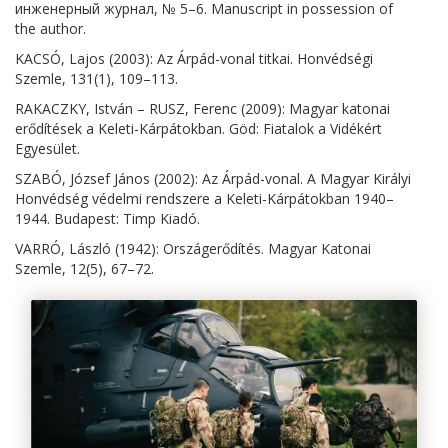
инженерный журнал, № 5–6. Manuscript in possession of
the author.
KACSÓ, Lajos (2003): Az Árpád-vonal titkai. Honvédségi
Szemle, 131(1), 109–113.
RAKACZKY, István – RUSZ, Ferenc (2009): Magyar katonai
erődítések a Keleti-Kárpátokban. Göd: Fiatalok a Vidékért
Egyesület.
SZABÓ, József János (2002): Az Árpád-vonal. A Magyar Királyi
Honvédség védelmi rendszere a Keleti-Kárpátokban 1940–
1944. Budapest: Timp Kiadó.
VARRÓ, László (1942): Országerődítés. Magyar Katonai
Szemle, 12(5), 67–72.