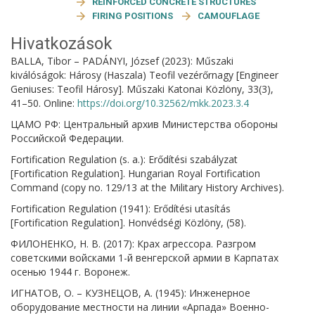
REINFORCED CONCRETE STRUCTURES
FIRING POSITIONS
CAMOUFLAGE
Hivatkozások
BALLA, Tibor – PADÁNYI, József (2023): Műszaki
kiválóságok: Hárosy (Haszala) Teofil vezérőrnagy [Engineer
Geniuses: Teofil Hárosy]. Műszaki Katonai Közlöny, 33(3),
41–50. Online:
https://doi.org/10.32562/mkk.2023.3.4
ЦАМО РФ: Центральный архив Министерства обороны
Российской Федерации.
Fortification Regulation (s. a.): Erődítési szabályzat
[Fortification Regulation]. Hungarian Royal Fortification
Command (copy no. 129/13 at the Military History Archives).
Fortification Regulation (1941): Erődítési utasítás
[Fortification Regulation]. Honvédségi Közlöny, (58).
ФИЛОНЕНКО, Н. В. (2017): Крах агрессора. Разгром
советскими войсками 1-й венгерской армии в Карпатах
осенью 1944 г. Воронеж.
ИГНАТОВ, O. – КУЗНЕЦОВ, A. (1945): Инженерное
оборудование местности на линии «Арпада» Военно-