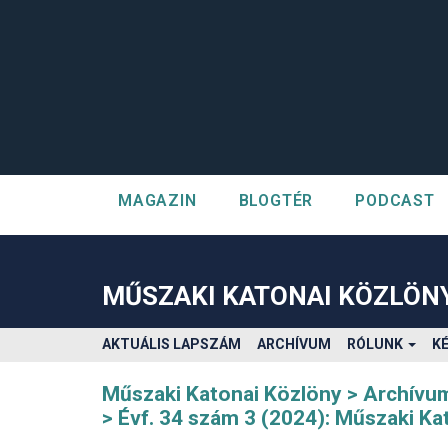
MAGAZIN
BLOGTÉR
PODCAST
##plugins.themes.bootstrap3.accessible_menu.label##
##plugins.themes.bootstrap3.accessible_menu.main_navigatio
##plugins.themes.bootstrap3.accessible_menu.main_content#
MŰSZAKI KATONAI KÖZLÖN
##plugins.themes.bootstrap3.accessible_menu.sidebar##
AKTUÁLIS LAPSZÁM
ARCHÍVUM
RÓLUNK
K
Műszaki Katonai Közlöny
Archívu
Évf. 34 szám 3 (2024): Műszaki Ka