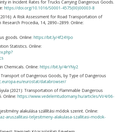
nty in Incident Rates for Trucks Carrying Dangerous Goods.
ne:
https://doi.org/10.1016/S0001-4575(00)00003-8
2016): A Risk Assessment for Road Transportation of
 Research Procedia, 14, 2890–2899. Online:
us goods. Online:
https://bit.ly/4f24Ypo
on Statistics. Online:
ex.php?
cs
in Chemicals. Online:
https://bit.ly/4irYNy2
ht Transport of Dangerous Goods, by Type of Dangerous
ec.europa.eu/eurostat/databrowser/
ula (2021): Transportation of Flammable Dangerous
. Online:
https://www.vedelemtudomany.hu/articles/VI/4/06-
eljesítmény alakulása szállítási módok szerint. Online:
az-aruszallitasi-teljesitmeny-alakulasa-szallitasi-modok-
apest: Nemzeti Közszolgálati Egyetem.