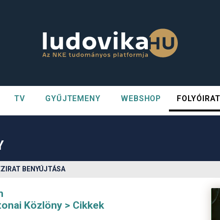
TV
GYŰJTEMENY
WEBSHOP
FOLYÓIRA
n##
#
Y
ÉZIRAT BENYÚJTÁSA
m
tonai Közlöny
Cikkek