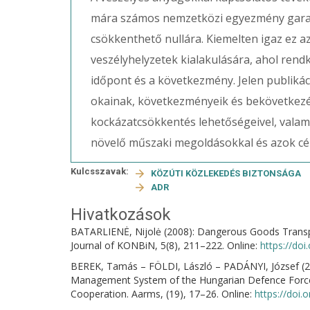
mára számos nemzetközi egyezmény garan
csökkenthető nullára. Kiemelten igaz ez a
veszélyhelyzetek kialakulására, ahol rendk
időpont és a következmény. Jelen publikáci
okainak, következményeik és bekövetkezés
kockázatcsökkentés lehetőségeivel, vala
növelő műszaki megoldásokkal és azok cél
Kulcsszavak:
KÖZÚTI KÖZLEKEDÉS BIZTONSÁGA
ADR
Hivatkozások
BATARLIENĖ, Nijolė (2008): Dangerous Goods Transp
Journal of KONBiN, 5(8), 211–222. Online:
https://do
BEREK, Tamás – FÖLDI, László – PADÁNYI, József (20
Management System of the Hungarian Defence Forces,
Cooperation. Aarms, (19), 17–26. Online:
https://doi.