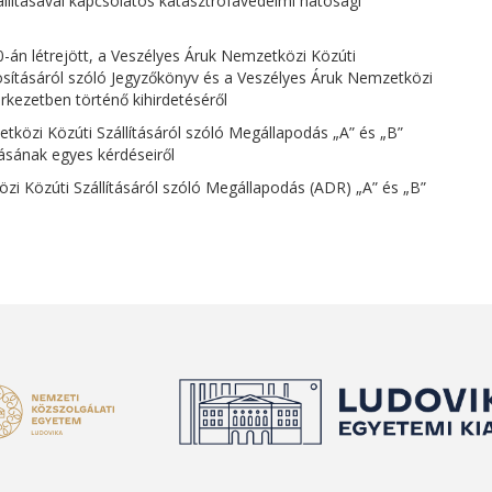
szállításával kapcsolatos katasztrófavédelmi hatósági
0-án létrejött, a Veszélyes Áruk Nemzetközi Közúti
osításáról szóló Jegyzőkönyv és a Veszélyes Áruk Nemzetközi
rkezetben történő kihirdetéséről
etközi Közúti Szállításáról szóló Megállapodás „A” és „B”
zásának egyes kérdéseiről
özi Közúti Szállításáról szóló Megállapodás (ADR) „A” és „B”