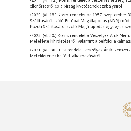
/2014. (XII. 12.) Korm. rendelet a veszélyes áru légi 
ellenőrzésről és a bírság kivetésének szabályairól
/2020. (XI. 18.) Korm. rendelet az 1957. szeptember 3
Szállításáról szóló Európai Megállapodás (ADR) mód
Közúti Szállításáról szóló Megállapodás egységes sze
/2023. (VI. 30.) Korm. rendelet a Veszélyes Áruk Nemz
Melléklete kihirdetéséről, valamint a belföldi alkalma
/2021. (VII. 30.) ITM rendelet Veszélyes Áruk Nemzetk
Mellékletének belföldi alkalmazásáról