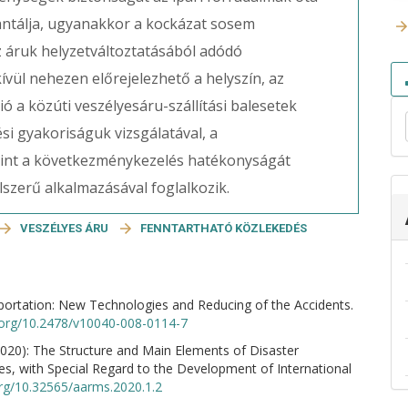
tálja, ugyanakkor a kockázat sosem
z áruk helyzetváltoztatásából adódó
ívül nehezen előrejelezhető a helyszín, az
ó a közúti veszélyesáru-szállítási balesetek
i gyakoriságuk vizsgálatával, a
mint a következménykezelés hatékonyságát
szerű alkalmazásával foglalkozik.
VESZÉLYES ÁRU
FENNTARTHATÓ KÖZLEKEDÉS
ortation: New Technologies and Reducing of the Accidents.
i.org/10.2478/v10040-008-0114-7
20): The Structure and Main Elements of Disaster
 with Special Regard to the Development of International
org/10.32565/aarms.2020.1.2