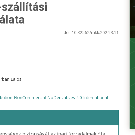
szállítási
álata
doi:
10.32562/mkk.2024.3.11
Urbán Lajos
bution-NonCommercial-NoDerivatives 4.0 International
enységek biztonságát az ipari forradalmak óta