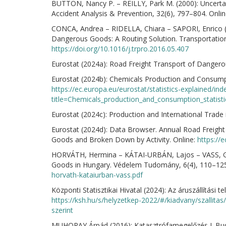
BUTTON, Nancy P. – REILLY, Park M. (2000): Uncertai
Accident Analysis & Prevention, 32(6), 797–804. Onli
CONCA, Andrea – RIDELLA, Chiara – SAPORI, Enrico (
Dangerous Goods: A Routing Solution. Transportation
https://doi.org/10.1016/j.trpro.2016.05.407
Eurostat (2024a): Road Freight Transport of Dangero
Eurostat (2024b): Chemicals Production and Consumpti
https://ec.europa.eu/eurostat/statistics-explained/ind
title=Chemicals_production_and_consumption_statisti
Eurostat (2024c): Production and International Trade 
Eurostat (2024d): Data Browser. Annual Road Freig
Goods and Broken Down by Activity. Online:
https://
HORVÁTH, Hermina – KÁTAI-URBÁN, Lajos – VASS, Gy
Goods in Hungary. Védelem Tudomány, 6(4), 110–125
horvath-kataiurban-vass.pdf
Központi Statisztikai Hivatal (2024): Az áruszállítási t
https://ksh.hu/s/helyzetkep-2022/#/kiadvany/szallitas/
szerint
MUHORAY Árpád (2016): Katasztrófamegelőzés I. Bud