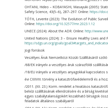
OHTANI, Hideo – KOBAYASHI, Masayuki (2005): Statist
Safety Science, 43(5–6), 287–297. Online:
https://doi.
TÓTH, Levente (2023): The Evolution of Public Surve
Online:
https://doi.org/10.32577/mr.2023.1.12
UNECE (2024): About the ADR. Online:
http://www.une
United Nations (2024): 3 – Ensure Healthy Lives and Pr
https://sdgs.un.org/goals/goal3#targets_and_indicato
Jogi források
Veszélyes Áruk Nemzetközi Közúti Szállításáról szól
/68/EK irányelv a veszélyes áruk szárazföldi szállításá
/18/EU irányelv a veszélyes anyagokkal kapcsolatos s
évi CXXVIII. törvény a katasztrófavédelemről és a h
/2011. (XII. 23.) Korm. rendelet a hivatásos katasztró
belvízi szállításának ellenőrzésére és a bírság kiveté
egyes szabálytalanságokért kiszabható bírságok össz
feladatok általános szabályairól