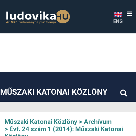
##plugins.themes.bootstrap3.accessible_menu.label##
##plugins.themes.bootstrap3.accessible_menu.main_navigatio
##plugins.themes.bootstrap3.accessible_menu.main_content#
##plugins.themes.bootstrap3.accessible_menu.sidebar##
ENG
MŰSZAKI KATONAI KÖZLÖNY
Műszaki Katonai Közlöny
Archívum
Évf. 24 szám 1 (2014): Műszaki Katonai