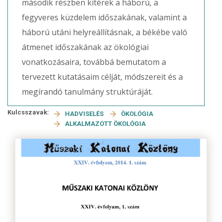
második részben kitérek a háború, a
fegyveres küzdelem időszakának, valamint a
háború utáni helyreállításnak, a békébe való
átmenet időszakának az ökológiai
vonatkozásaira, továbbá bemutatom a
tervezett kutatásaim célját, módszereit és a
megírandó tanulmány struktúráját.
Kulcsszavak:
HADVISELÉS
ÖKOLÓGIA
ALKALMAZOTT ÖKOLÓGIA