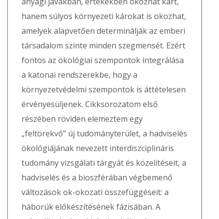
anyagi javakban, értékekben okozhat kárt,
hanem súlyos környezeti károkat is okozhat,
amelyek alapvetően determinálják az emberi
társadalom szinte minden szegmensét. Ezért
fontos az ökológiai szempontok integrálása
a katonai rendszerekbe, hogy a
környezetvédelmi szempontok is áttételesen
érvényesüljenek. Cikksorozatom első
részében röviden elemeztem egy
„feltörekvő” új tudományterület, a hadviselés
ökológiájának nevezett interdiszciplináris
tudomány vizsgálati tárgyát és közelítéseit, a
hadviselés és a bioszférában végbemenő
változások ok-okozati összefüggéseit: a
háborúk előkészítésének fázisában. A