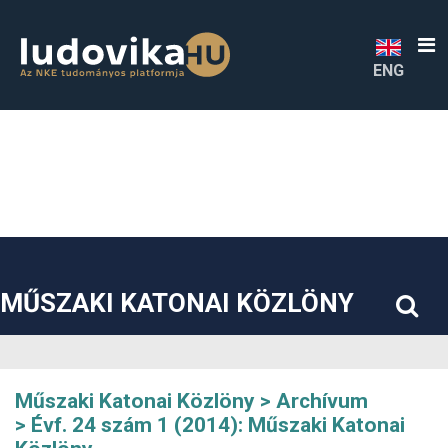
##plugins.themes.bootstrap3.accessible_menu.label##
##plugins.themes.bootstrap3.accessible_menu.main_navigatio
##plugins.themes.bootstrap3.accessible_menu.main_content#
##plugins.themes.bootstrap3.accessible_menu.sidebar##
ENG
MŰSZAKI KATONAI KÖZLÖNY
Műszaki Katonai Közlöny
Archívum
Évf. 24 szám 1 (2014): Műszaki Katonai