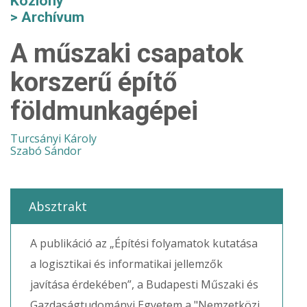
Közlöny
Archívum
A műszaki csapatok
korszerű építő
földmunkagépei
Turcsányi Károly
Szabó Sándor
Absztrakt
A publikáció az „Építési folyamatok kutatása
a logisztikai és informatikai jellemzők
javítása érdekében”, a Budapesti Műszaki és
Gazdaságtudományi Egyetem a "Nemzetközi