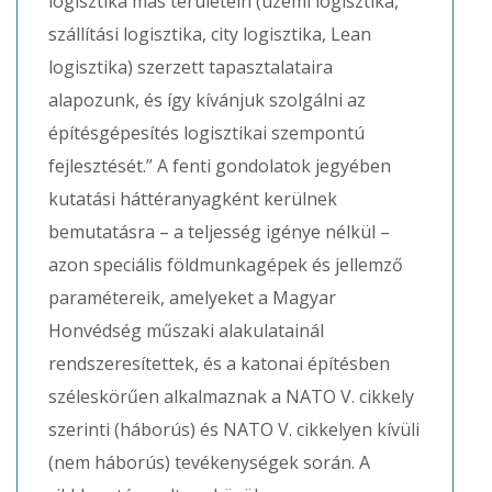
logisztika más területein (üzemi logisztika,
szállítási logisztika, city logisztika, Lean
logisztika) szerzett tapasztalataira
alapozunk, és így kívánjuk szolgálni az
építésgépesítés logisztikai szempontú
fejlesztését.” A fenti gondolatok jegyében
kutatási háttéranyagként kerülnek
bemutatásra – a teljesség igénye nélkül –
azon speciális földmunkagépek és jellemző
paramétereik, amelyeket a Magyar
Honvédség műszaki alakulatainál
rendszeresítettek, és a katonai építésben
széleskörűen alkalmaznak a NATO V. cikkely
szerinti (háborús) és NATO V. cikkelyen kívüli
(nem háborús) tevékenységek során. A