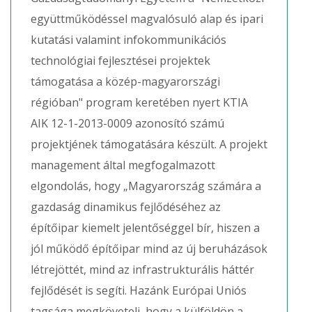
együttműködéssel magvalósuló alap és ipari
kutatási valamint infokommunikációs
technológiai fejlesztései projektek
támogatása a közép-magyarországi
régióban" program keretében nyert KTIA
AIK 12-1-2013-0009 azonosító számú
projektjének támogatására készült. A projekt
management által megfogalmazott
elgondolás, hogy „Magyarország számára a
gazdaság dinamikus fejlődéséhez az
építőipar kiemelt jelentőséggel bír, hiszen a
jól működő építőipar mind az új beruházások
létrejöttét, mind az infrastrukturális háttér
fejlődését is segíti. Hazánk Európai Uniós
tagsága megköveteli, hogy a külföldön a