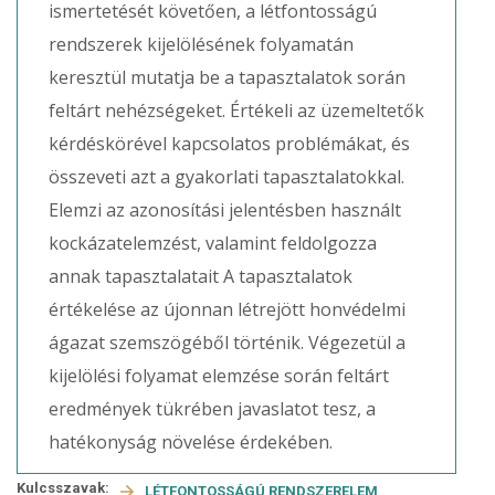
ismertetését követően, a létfontosságú
rendszerek kijelölésének folyamatán
keresztül mutatja be a tapasztalatok során
feltárt nehézségeket. Értékeli az üzemeltetők
kérdéskörével kapcsolatos problémákat, és
összeveti azt a gyakorlati tapasztalatokkal.
Elemzi az azonosítási jelentésben használt
kockázatelemzést, valamint feldolgozza
annak tapasztalatait A tapasztalatok
értékelése az újonnan létrejött honvédelmi
ágazat szemszögéből történik. Végezetül a
kijelölési folyamat elemzése során feltárt
eredmények tükrében javaslatot tesz, a
hatékonyság növelése érdekében.
Kulcsszavak:
LÉTFONTOSSÁGÚ RENDSZERELEM