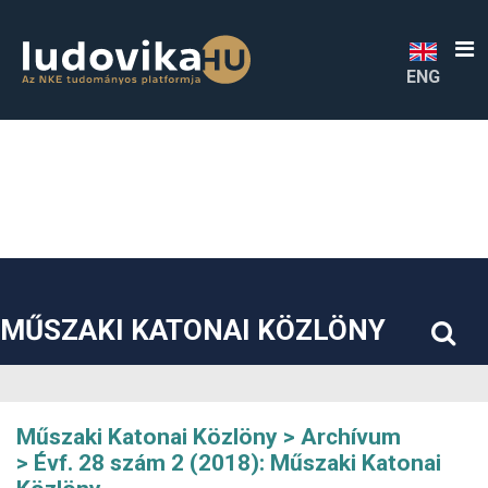
##plugins.themes.bootstrap3.accessible_menu.label##
##plugins.themes.bootstrap3.accessible_menu.main_navigatio
##plugins.themes.bootstrap3.accessible_menu.main_content#
##plugins.themes.bootstrap3.accessible_menu.sidebar##
ENG
MŰSZAKI KATONAI KÖZLÖNY
Műszaki Katonai Közlöny
Archívum
Évf. 28 szám 2 (2018): Műszaki Katonai