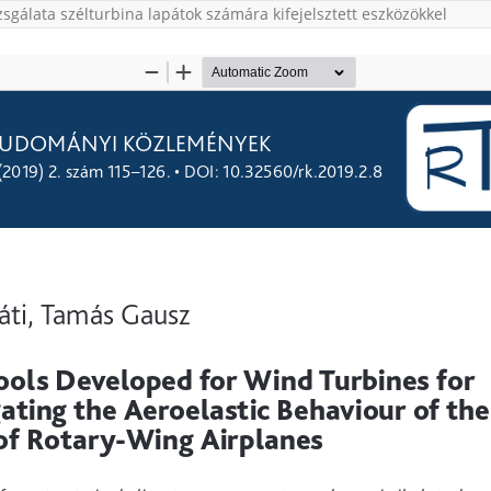
sgálata szélturbina lapátok számára kifejelsztett eszközökkel