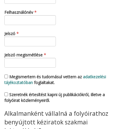
Kötelező
Felhasználónév
*
Kötelező
Jelszó
*
Kötelező
Jelszó megismétlése
*
Megismertem és tudomásul vettem az
adatkezelési
tájékoztatóban
foglaltakat.
Szeretnék értesítést kapni új publikációkról, illetve a
folyóirat közleményeiről.
Alkalmanként vállalná a folyóirathoz
benyújtott kéziratok szakmai