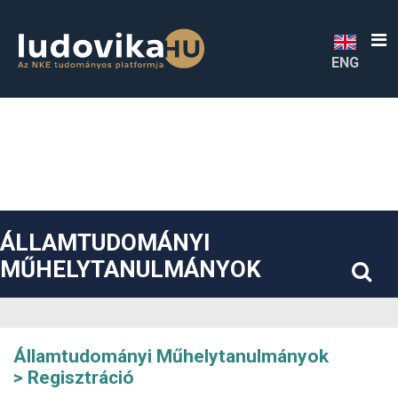
##plugins.themes.bootstrap3.accessible_menu.label##
##plugins.themes.bootstrap3.accessible_menu.main_navigatio
##plugins.themes.bootstrap3.accessible_menu.main_content#
##plugins.themes.bootstrap3.accessible_menu.sidebar##
ENG
ÁLLAMTUDOMÁNYI
MŰHELYTANULMÁNYOK
Államtudományi Műhelytanulmányok
Regisztráció