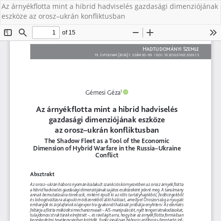
Az árnyékflotta mint a hibrid hadviselés gazdasági dimenziójának
eszköze az orosz–ukrán konfliktusban